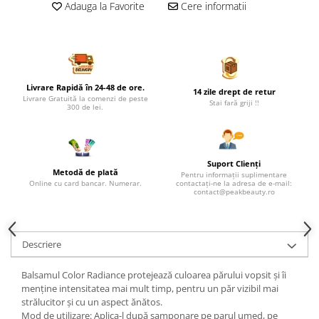
Adauga la Favorite
Cere informatii
Livrare Rapidă în 24-48 de ore.
14 zile drept de retur
Livrare Gratuită la comenzi de peste
Stai fară griji !!
300 de lei.
Suport Clienți
Metodă de plată
Pentru informații suplimentare
Online cu card bancar. Numerar.
contactați-ne la adresa de e-mail:
contact@peakbeauty.ro
Descriere
Balsamul Color Radiance protejează culoarea părului vopsit și îi
menține intensitatea mai mult timp, pentru un păr vizibil mai
strălucitor și cu un aspect ănătos.
Mod de utilizare: Aplica-l după samponare pe parul umed, pe