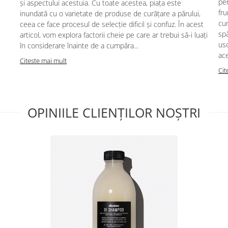
per
și aspectului acestuia. Cu toate acestea, piața este
fru
inundată cu o varietate de produse de curățare a părului,
cun
ceea ce face procesul de selecție dificil și confuz. În acest
spă
articol, vom explora factorii cheie pe care ar trebui să-i luați
usc
în considerare înainte de a cumpăra...
ace
Citeste mai mult
Cit
OPINIILE CLIENȚILOR NOȘTRI