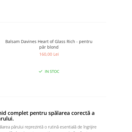
Balsam Davines Heart of Glass Rich - pentru
Șa
păr blond
160,00 Lei
IN STOC
id complet pentru spălarea corectă a
rului.
larea părului reprezintă o rutină esentială de îngrijire