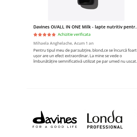
Davines OI/ALL IN ONE Milk - 
Achizitie verificata
Mihaela Anghelache,
Acum 1 an
Pentru tipul meu de par:subțire, blond,ce se încurcă foar
ușor are un efect extraordinar. La mine se vede o
îmbunătățire semnificativă utilizat pe par umed nu uscat.
Se descurca ușor, are luciu și adio efect static.