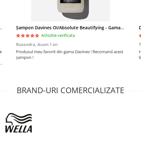
lapte nutritiv pentru păr
Șampon Davines OI/Absolute Beautifying - Gama cu ulei esențial de roucou
Achizitie verificata
Ruxandra,
Acum 1 an
te
Produsul meu favorit din gama Davines ! Recomand acest
H
șampon !
b
BRAND-URI COMERCIALIZATE