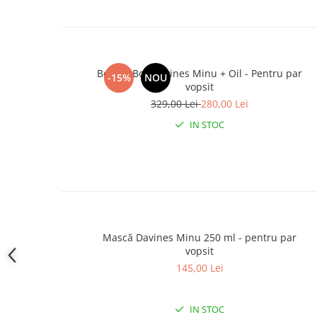
Beauty Box Davines Minu + Oil - Pentru par
-15%
NOU
vopsit
329,00 Lei
280,00 Lei
IN STOC
Mască Davines Minu 250 ml - pentru par
vopsit
145,00 Lei
IN STOC