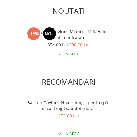
NOUTATI
Beauty Box Davines Momo + Milk Hair -
-15%
NOU
Pentru hidratare
354,00 Lei
300,00 Lei
IN STOC
RECOMANDARI
Balsam Davines Nourishing - pentru păr
uscat fragil sau deteriorat
155,00 Lei
IN STOC