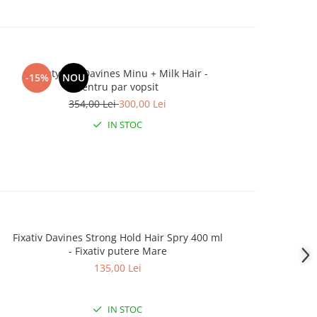
Beauty Box Davines Minu + Milk Hair -
Beauty Box 
-15%
NOU
-1
Pentru par vopsit
354,00 Lei
300,00 Lei
IN STOC
Fixativ Davines Strong Hold Hair Spry 400 ml
Șampo
- Fixativ putere Mare
135,00 Lei
IN STOC