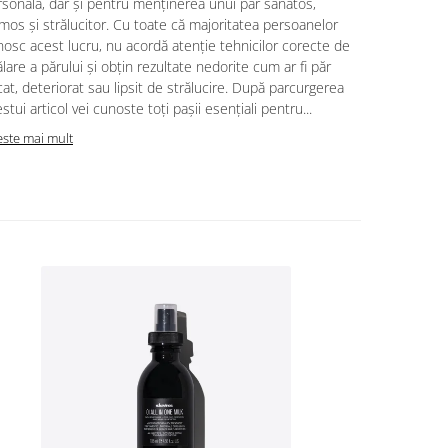
sonală, dar și pentru menținerea unui păr sănatos,
mos și strălucitor. Cu toate că majoritatea persoanelor
osc acest lucru, nu acordă atenție tehnicilor corecte de
lare a părului și obțin rezultate nedorite cum ar fi păr
at, deteriorat sau lipsit de strălucire. După parcurgerea
stui articol vei cunoste toți pașii esențiali pentru...
este mai mult