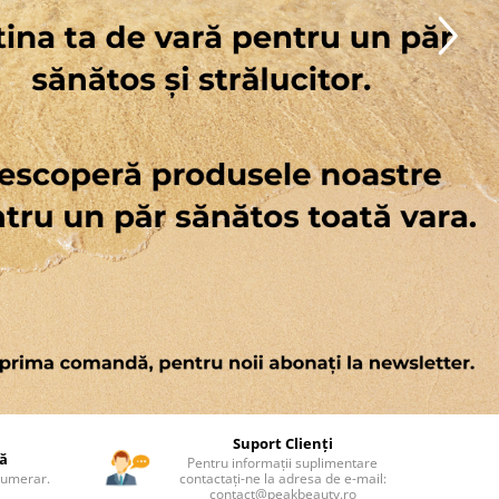
Suport Clienți
ă
Pentru informații suplimentare
Numerar.
contactați-ne la adresa de e-mail:
contact@peakbeauty.ro