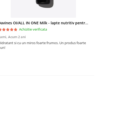
Davines OI/ALL IN ONE Milk - lapte nutritiv pentru păr
Achizitie verificata
Tami,
Acum 2 ani
idratant si cu un miros foarte frumos. Un produs foarte
un!