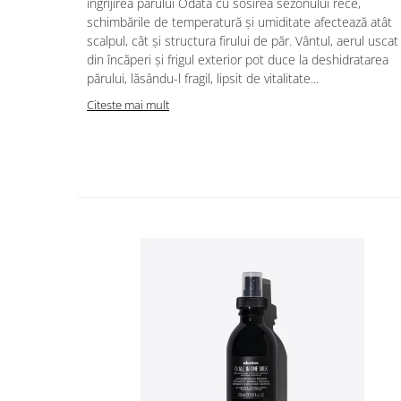
îngrijirea părului Odată cu sosirea sezonului rece,
schimbările de temperatură și umiditate afectează atât
scalpul, cât și structura firului de păr. Vântul, aerul uscat
din încăperi și frigul exterior pot duce la deshidratarea
părului, lăsându-l fragil, lipsit de vitalitate...
Citeste mai mult