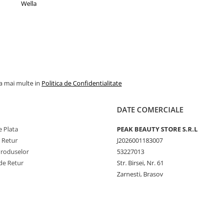
Wella
la mai multe in
Politica de Confidentialitate
DATE COMERCIALE
 Plata
PEAK BEAUTY STORE S.R.L
e Retur
J2026001183007
Produselor
53227013
de Retur
Str. Birsei, Nr. 61
Zarnesti, Brasov