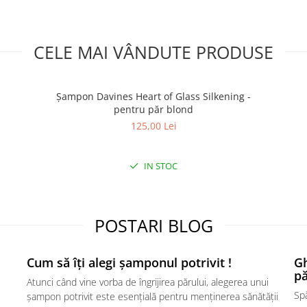
CELE MAI VÂNDUTE PRODUSE
Șampon Davines Heart of Glass Silkening -
pentru păr blond
125,00 Lei
IN STOC
POSTARI BLOG
Cum să îți alegi șamponul potrivit !
Gh
pă
Atunci când vine vorba de îngrijirea părului, alegerea unui
Spă
șampon potrivit este esențială pentru menținerea sănătății