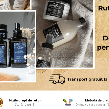
14 zile drept de retur
Metodă de plat
Stai fară griji !!
Online cu card bancar. 