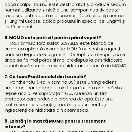
dacă scalpul tău nu este deshidratat și produce sebum
normal, utilizarea zilnică a unui șampon nutritiv poate
face scalpul să pară mai unsuros. Dacă ai scalp normal
și lungimi uscate, aplică produsul în special pe lungimi și
evită scalpul.
6. MOMO este potrivit pentru părul vopsit?
Da. Formula fără sulfați SLS/SLES este blândă pe
culoarea aplicată cosmetic. MOMO nu conține agenți
care să degradeze pigmenții. De fapt, părul vopsit, care
tinde să fie mai poros și mai predispus la deshidratare,
beneficiază semnificativ de hidratarea oferită de MOMO.
7. Ce face Panthenolul din formulă?
Panthenolul (Pro-Vitamina B5) este un ingredient
umectant care atrage umiditatea în fibra capilară și o
reține acolo. Pe suprafața firului, creează un film
protector care reduce pierderea de apă. Este unul
dintre cei mai eficienți și mai bine documentați
ingredienți de hidratare din cosmetică.
8. Există și o mască MOMO pentru tratament
intensiv?