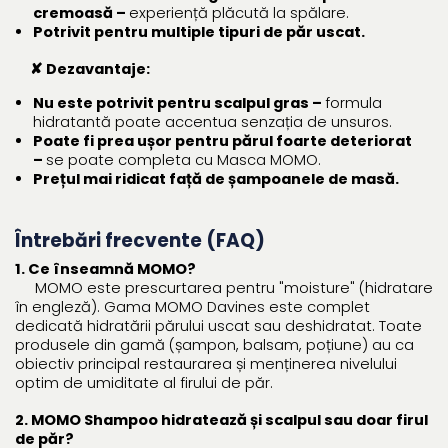
cremoasă –
experiență plăcută la spălare.
Potrivit pentru multiple tipuri de păr uscat.
✘ Dezavantaje:
Nu este potrivit pentru scalpul gras –
formula
hidratantă poate accentua senzația de unsuros.
Poate fi prea ușor pentru părul foarte deteriorat
–
se poate completa cu Masca MOMO.
Prețul mai ridicat față de șampoanele de masă.
Întrebări frecvente (FAQ)
1. Ce înseamnă MOMO?
MOMO este prescurtarea pentru "moisture" (hidratare
în engleză). Gama MOMO Davines este complet
dedicată hidratării părului uscat sau deshidratat. Toate
produsele din gamă (șampon, balsam, poțiune) au ca
obiectiv principal restaurarea și menținerea nivelului
optim de umiditate al firului de păr.
2. MOMO Shampoo hidratează și scalpul sau doar firul
de păr?