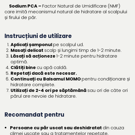
Sodium PCA –
Factor Natural de Umidificare (NMF)
care imită mecanismul natural de hidratare al scalpului
și firului de păr.
Instrucțiuni de utilizare
Aplicați șamponul
pe scalpul ud.
Masați delicat
scalp și lungimi timp de 1-2 minute.
Lăsați să acționeze
1-2 minute pentru hidratare
optimă.
Clătiți bine
cu apă caldă.
Repetați dacă este necesar.
Continuați cu Balsamul MOMO
pentru condiționare și
hidratare complete.
Utilizați de 2-4 ori pe săptămână
sau ori de câte ori
părul are nevoie de hidratare.
Recomandat pentru
Persoane cu păr uscat sau deshidratat
din cauza
climei uscate sau a tratamentelor repetate.