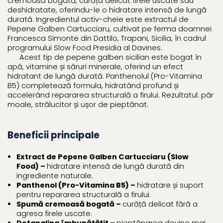
cremoasă bogată, curăță delicat firele uscate sau
deshidratate, oferindu-le o hidratare intensă de lungă
durată. Ingredientul activ-cheie este extractul de
Pepene Galben Cartucciaru, cultivat pe ferma doamnei
Francesca Simonte din Dattilo, Trapani, Sicilia, în cadrul
programului Slow Food Presidia al Davines.
Acest tip de pepene galben sicilian este bogat în
apă, vitamine și săruri minerale, oferind un efect
hidratant de lungă durată. Panthenolul (Pro-Vitamina
B5) completează formula, hidratând profund și
accelerând repararea structurală a firului. Rezultatul: păr
moale, strălucitor și ușor de pieptănat.
Beneficii principale
Extract de Pepene Galben Cartucciaru (Slow
Food) –
hidratare intensă de lungă durată din
ingrediente naturale.
Panthenol (Pro-Vitamina B5) –
hidratare și suport
pentru repararea structurală a firului.
Spumă cremoasă bogată –
curăță delicat fără a
agresa firele uscate.