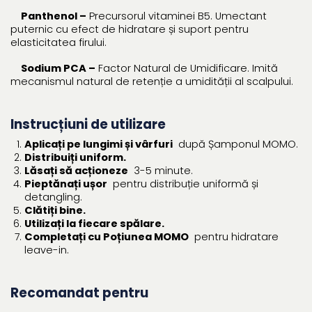
Panthenol –
Precursorul vitaminei B5. Umectant
puternic cu efect de hidratare și suport pentru
elasticitatea firului.
Sodium PCA –
Factor Natural de Umidificare. Imită
mecanismul natural de retenție a umidității al scalpului.
Instrucțiuni de utilizare
Aplicați pe lungimi și vârfuri
după Șamponul MOMO.
Distribuiți uniform.
Lăsați să acționeze
3-5 minute.
Pieptănați ușor
pentru distribuție uniformă și
detangling.
Clătiți bine.
Utilizați la fiecare spălare.
Completați cu Poțiunea MOMO
pentru hidratare
leave-in.
Recomandat pentru