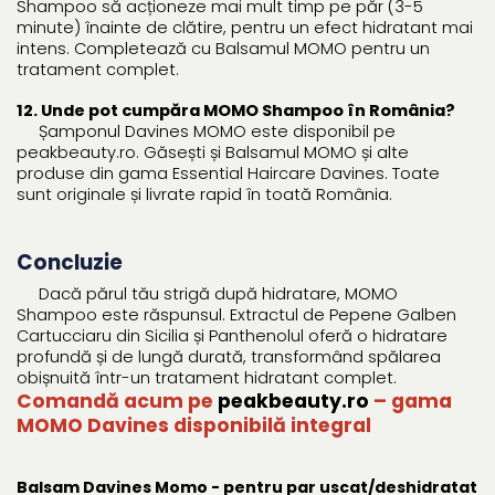
Shampoo să acționeze mai mult timp pe păr (3-5
minute) înainte de clătire, pentru un efect hidratant mai
intens. Completează cu Balsamul MOMO pentru un
tratament complet.
12. Unde pot cumpăra MOMO Shampoo în România?
Șamponul Davines MOMO este disponibil pe
peakbeauty.ro. Găsești și Balsamul MOMO și alte
produse din gama Essential Haircare Davines. Toate
sunt originale și livrate rapid în toată România.
Concluzie
Dacă părul tău strigă după hidratare, MOMO
Shampoo este răspunsul. Extractul de Pepene Galben
Cartucciaru din Sicilia și Panthenolul oferă o hidratare
profundă și de lungă durată, transformând spălarea
obișnuită într-un tratament hidratant complet.
Comandă acum pe
peakbeauty.ro
– gama
MOMO Davines disponibilă integral
Balsam Davines Momo - pentru par uscat/deshidratat