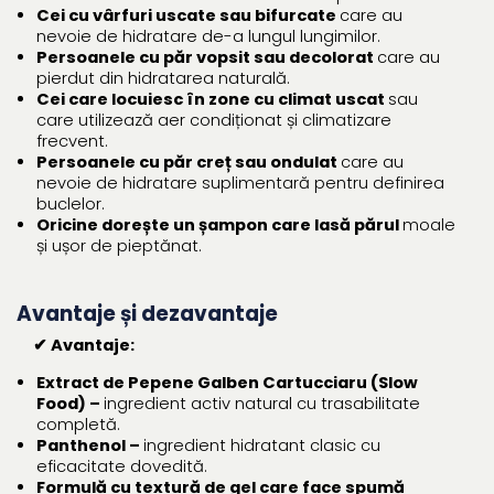
Cei cu vârfuri uscate sau bifurcate
care au
nevoie de hidratare de-a lungul lungimilor.
Persoanele cu păr vopsit sau decolorat
care au
pierdut din hidratarea naturală.
Cei care locuiesc în zone cu climat uscat
sau
care utilizează aer condiționat și climatizare
frecvent.
Persoanele cu păr creț sau ondulat
care au
nevoie de hidratare suplimentară pentru definirea
buclelor.
Oricine dorește un șampon care lasă părul
moale
și ușor de pieptănat.
Avantaje și dezavantaje
✔ Avantaje:
Extract de Pepene Galben Cartucciaru (Slow
Food) –
ingredient activ natural cu trasabilitate
completă.
Panthenol –
ingredient hidratant clasic cu
eficacitate dovedită.
Formulă cu textură de gel care face spumă