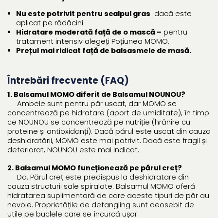
Nu este potrivit pentru scalpul gras
dacă este
aplicat pe rădăcini.
Hidratare moderată față de o mască –
pentru
tratament intensiv alegeți Poțiunea MOMO.
Prețul mai ridicat față de balsasmele de masă.
Întrebări frecvente (FAQ)
1. Balsamul MOMO diferit de Balsamul NOUNOU?
Ambele sunt pentru păr uscat, dar MOMO se
concentrează pe hidratare (aport de umiditate), în timp
ce NOUNOU se concentrează pe nutriție (hrănire cu
proteine și antioxidanți). Dacă părul este uscat din cauza
deshidratării, MOMO este mai potrivit. Dacă este fragil și
deteriorat, NOUNOU este mai indicat.
2. Balsamul MOMO funcționează pe părul creț?
Da. Părul creț este predispus la deshidratare din
cauza structurii sale spiralate. Balsamul MOMO oferă
hidratarea suplimentară de care aceste tipuri de păr au
nevoie. Proprietățile de detangling sunt deosebit de
utile pe buclele care se încurcă ușor.