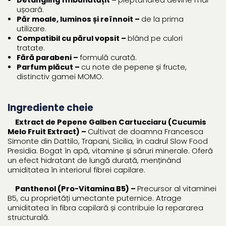
Detangling îmbunătățit –
pieptănarea devine mai
ușoară.
Păr moale, luminos și reînnoit –
de la prima
utilizare.
Compatibil cu părul vopsit –
blând pe culori
tratate.
Fără parabeni –
formulă curată.
Parfum plăcut –
cu note de pepene și fructe,
distinctiv gamei MOMO.
Ingrediente cheie
Extract de Pepene Galben Cartucciaru (Cucumis
Melo Fruit Extract) –
Cultivat de doamna Francesca
Simonte din Dattilo, Trapani, Sicilia, în cadrul Slow Food
Presidia. Bogat în apă, vitamine și săruri minerale. Oferă
un efect hidratant de lungă durată, menținând
umiditatea în interiorul fibrei capilare.
Panthenol (Pro-Vitamina B5) –
Precursor al vitaminei
B5, cu proprietăți umectante puternice. Atrage
umiditatea în fibra capilară și contribuie la repararea
structurală.