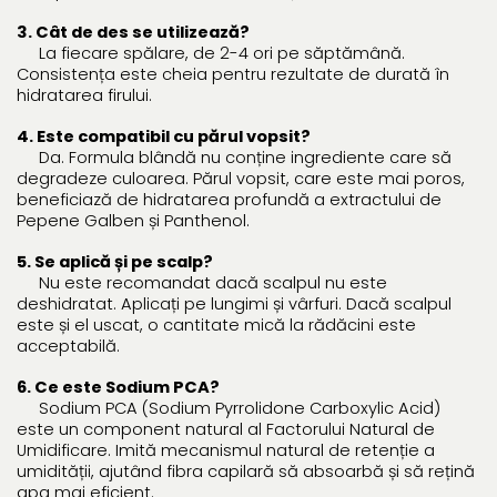
3. Cât de des se utilizează?
La fiecare spălare, de 2-4 ori pe săptămână.
Consistența este cheia pentru rezultate de durată în
hidratarea firului.
4. Este compatibil cu părul vopsit?
Da. Formula blândă nu conține ingrediente care să
degradeze culoarea. Părul vopsit, care este mai poros,
beneficiază de hidratarea profundă a extractului de
Pepene Galben și Panthenol.
5. Se aplică și pe scalp?
Nu este recomandat dacă scalpul nu este
deshidratat. Aplicați pe lungimi și vârfuri. Dacă scalpul
este și el uscat, o cantitate mică la rădăcini este
acceptabilă.
6. Ce este Sodium PCA?
Sodium PCA (Sodium Pyrrolidone Carboxylic Acid)
este un component natural al Factorului Natural de
Umidificare. Imită mecanismul natural de retenție a
umidității, ajutând fibra capilară să absoarbă și să rețină
apa mai eficient.