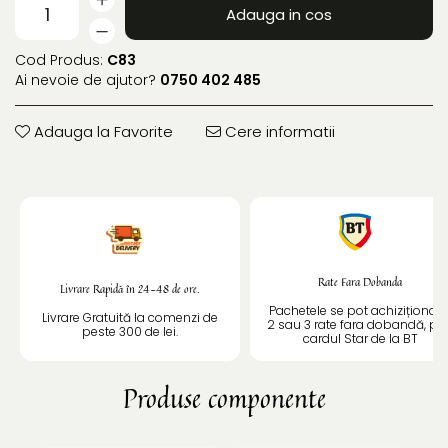
Adauga in cos
Cod Produs:
C83
Ai nevoie de ajutor?
0750 402 485
Adauga la Favorite
Cere informatii
Rate Fara Dobanda
Livrare Rapidă în 24-48 de ore.
Pachetele se pot achiziționa î
Livrare Gratuită la comenzi de
2 sau 3 rate fara dobandă, pri
peste 300 de lei.
cardul Star de la BT
Produse componente