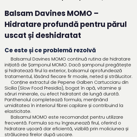
Balsam Davines MOMO –
Hidratare profundă pentru părul
uscat și deshidratat
Ce este și ce problemă rezolvă
Balsamul Davines MOMO continuă rutina de hidratare
inițiată de Șamponul MOMO. Dacă șamponul pregătește
și hidratează firul la exterior, balsamul aprofundează
tratamentul, lăsând fiecare fir moale, neted și strălucitor.
Conține extractul de Pepene Galben Cartucciaru din
Sicilia (Slow Food Presidia), bogat în apă, vitamine și
săruri minerale, cu efect hidratant de lungă durată.
Panthenolul completează formula, menținând
umiditatea în interiorul fibrei capilare și contribuind la
elasticitate.
Balsamul MOMO este recomandat pentru utilizare
frecventă. Formula sa nu îngreunează firul, oferind o
hidratare ușoară dar eficientă, vizibilă prin moliciunea și
strălucirea firelor după uscare.