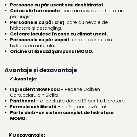
Persoane cu păr uscat sau deshidratat.
Cei cu vârfuri uscate
care au nevoie de hidratare
pe lungimi.
Persoanele cu păr creț
care au nevoie de
hidratare și detangling.
Cei care locuiesc în zone cu climat uscat.
Persoanele cu păr vopsit
care a pierdut din
hidratarea naturală.
Oricine utilizează Șamponul MOMO.
Avantaje și dezavantaje
✔ Avantaje:
Ingredient Slow Food –
Pepene Galben
Cartucciaru din Sicilia.
Panthenol –
eficacitate dovedită pentru hidratare.
Formula echilibrată –
nu îngreunează firul.
Parte dintr-un sistem complet de hidratare
MOMO.
✘ Dezavantaje: