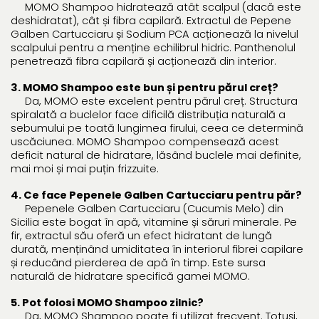
MOMO Shampoo hidratează atât scalpul (dacă este
deshidratat), cât și fibra capilară. Extractul de Pepene
Galben Cartucciaru și Sodium PCA acționează la nivelul
scalpului pentru a menține echilibrul hidric. Panthenolul
penetrează fibra capilară și acționează din interior.
3. MOMO Shampoo este bun și pentru părul creț?
Da, MOMO este excelent pentru părul creț. Structura
spiralată a buclelor face dificilă distribuția naturală a
sebumului pe toată lungimea firului, ceea ce determină
uscăciunea. MOMO Shampoo compensează acest
deficit natural de hidratare, lăsând buclele mai definite,
mai moi și mai puțin frizzuite.
4. Ce face Pepenele Galben Cartucciaru pentru păr?
Pepenele Galben Cartucciaru (Cucumis Melo) din
Sicilia este bogat în apă, vitamine și săruri minerale. Pe
fir, extractul său oferă un efect hidratant de lungă
durată, menținând umiditatea în interiorul fibrei capilare
și reducând pierderea de apă în timp. Este sursa
naturală de hidratare specifică gamei MOMO.
5. Pot folosi MOMO Shampoo zilnic?
Da, MOMO Shampoo poate fi utilizat frecvent. Totuși,