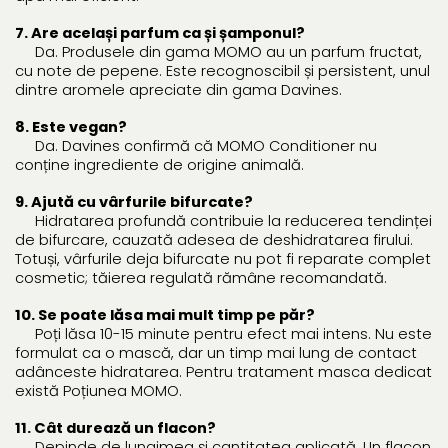
7. Are același parfum ca și șamponul?
Da. Produsele din gama MOMO au un parfum fructat,
cu note de pepene. Este recognoscibil și persistent, unul
dintre aromele apreciate din gama Davines.
8. Este vegan?
Da. Davines confirmă că MOMO Conditioner nu
conține ingrediente de origine animală.
9. Ajută cu vârfurile bifurcate?
Hidratarea profundă contribuie la reducerea tendinței
de bifurcare, cauzată adesea de deshidratarea firului.
Totuși, vârfurile deja bifurcate nu pot fi reparate complet
cosmetic; tăierea regulată rămâne recomandată.
10. Se poate lăsa mai mult timp pe păr?
Poți lăsa 10-15 minute pentru efect mai intens. Nu este
formulat ca o mască, dar un timp mai lung de contact
adânceste hidratarea. Pentru tratament masca dedicat
există Poțiunea MOMO.
11. Cât durează un flacon?
Depinde de lungimea și cantitatea aplicată. Un flacon