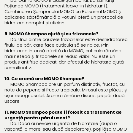
Da. Gama MOMO include Șamponul, Balsamul și
Poțiunea MOMO (tratament leave-in hidratant).
Combinarea Șamponului MOMO cu Balsamul MOMO și
aplicarea săptămânală a Poțiunii oferă un protocol de
hidratare complet și eficient.
9. MOMO Shampoo ajută și cu frizoanele?
Da. Unul dintre cauzele frizoanelor este deshidratarea
firului de păr, care face cuticula să se ridice. Prin
hidratarea intensă oferită de MOMO, cuticula rămâne
mai netedă și frizoanele se reduc vizibil. Nu este un
produs antifrize dedicat, dar efectul de hidratare ajută
semnificativ.
10. Ce aromă are MOMO Shampoo?
MOMO Shampoo are un parfum distinctiv, fructat, cu
note de pepene și fructe tropicale. Mirosul este plăcut și
ușor recognoscibil. Aroma rămâne discret pe păr după
uscare.
11. MOMO Shampoo poate fi folosit ca tratament de
urgență pentru părul uscat?
Da. Dacă ai nevoie urgentă de hidratare (după o
vacanță la mare, sau după decolorare), poți lăsa MOMO