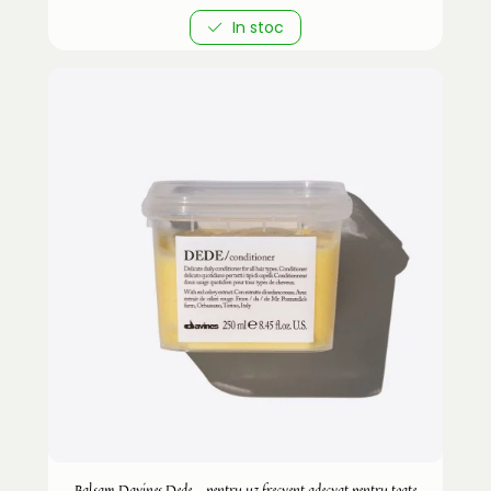
In stoc
Balsam Davines Dede - pentru uz frecvent adecvat pentru toate