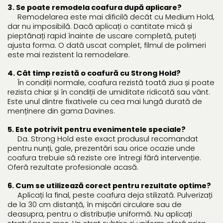
3. Se poate remodela coafura după aplicare?
Remodelarea este mai dificilă decât cu Medium Hold,
dar nu imposibilă. Dacă aplicați o cantitate mică și
pieptănați rapid înainte de uscare completă, puteți
ajusta forma. O dată uscat complet, filmul de polimeri
este mai rezistent la remodelare.
4. Cât timp rezistă o coafură cu Strong Hold?
În condiții normale, coafura rezistă toată ziua și poate
rezista chiar și în condiții de umiditate ridicată sau vânt.
Este unul dintre fixativele cu cea mai lungă durată de
menținere din gama Davines.
5. Este potrivit pentru evenimentele speciale?
Da. Strong Hold este exact produsul recomandat
pentru nunți, gale, prezentări sau orice ocazie unde
coafura trebuie să reziste ore întregi fără intervenție.
Oferă rezultate profesionale acasă.
6. Cum se utilizează corect pentru rezultate optime?
Aplicați la final, peste coafura deja stilizată. Pulverizați
de la 30 cm distanță, în mișcări circulare sau de
deasupra, pentru o distribuție uniformă. Nu aplicați