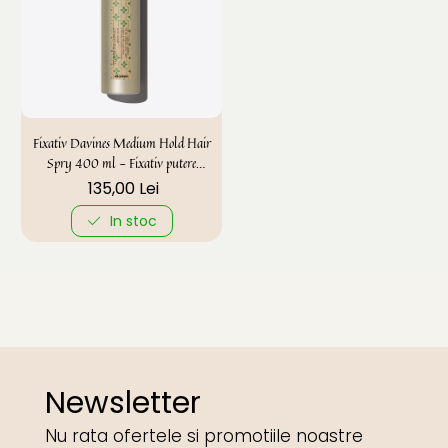
Fixativ Davines Medium Hold Hair
Spry 400 ml - Fixativ putere
Medie
135,00 Lei
In stoc
Newsletter
Nu rata ofertele si promotiile noastre