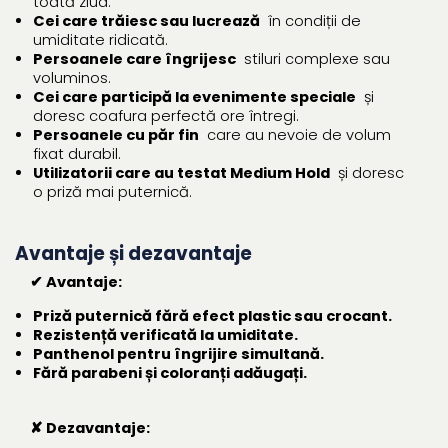
toată ziua.
Cei care trăiesc sau lucrează
în condiții de
umiditate ridicată.
Persoanele care îngrijesc
stiluri complexe sau
voluminos.
Cei care participă la evenimente speciale
și
doresc coafura perfectă ore întregi.
Persoanele cu păr fin
care au nevoie de volum
fixat durabil.
Utilizatorii care au testat Medium Hold
și doresc
o priză mai puternică.
Avantaje și dezavantaje
✔ Avantaje:
Priză puternică fără efect plastic sau crocant.
Rezistență verificată la umiditate.
Panthenol pentru îngrijire simultană.
Fără parabeni și coloranți adăugați.
✘ Dezavantaje: