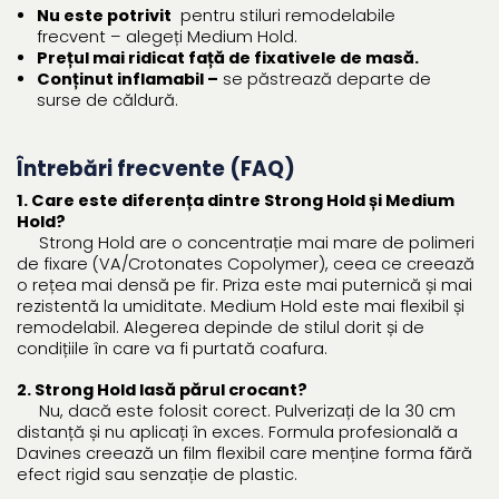
Nu este potrivit
pentru stiluri remodelabile
frecvent – alegeți Medium Hold.
Prețul mai ridicat față de fixativele de masă.
Conținut inflamabil –
se păstrează departe de
surse de căldură.
Întrebări frecvente (FAQ)
1. Care este diferența dintre Strong Hold și Medium
Hold?
Strong Hold are o concentrație mai mare de polimeri
de fixare (VA/Crotonates Copolymer), ceea ce creează
o rețea mai densă pe fir. Priza este mai puternică și mai
rezistentă la umiditate. Medium Hold este mai flexibil și
remodelabil. Alegerea depinde de stilul dorit și de
condițiile în care va fi purtată coafura.
2. Strong Hold lasă părul crocant?
Nu, dacă este folosit corect. Pulverizați de la 30 cm
distanță și nu aplicați în exces. Formula profesională a
Davines creează un film flexibil care menține forma fără
efect rigid sau senzație de plastic.