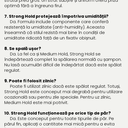
stratul prea gros. Un strat subțire și uniform oferă priza
optimă fără a îngreuna firul.
7. Strong Hold protejează împotriva umidității?
Da. Formula include componente care conferă
rezistență la umiditate (anti-humidity). Aceasta
înseamnă că stilul rezistă mai bine în condiții de
umiditate ridicată față de un fixativ obișnuit.
8. Se spală ușor?
Da. La fel ca și Medium Hold, Strong Hold se
îndepărtează complet la spălarea normală cu șampon.
Nu lasă acumulări dificil de îndepărtat dacă este spălat
regulat.
9. Poate fi folosit zilnic?
Poate fi utilizat zilnic dacă este spălat regulat. Totuși,
Strong Hold este conceput mai degrabă pentru utilizare
ocazională sau pentru zile speciale. Pentru uz zilnic,
Medium Hold este mai potrivit.
10. Strong Hold funcționează pe orice tip de păr?
Da. Este conceput pentru toate tipurile de păr. Pe
părul fin, aplicați o cantitate mai mică pentru a evita