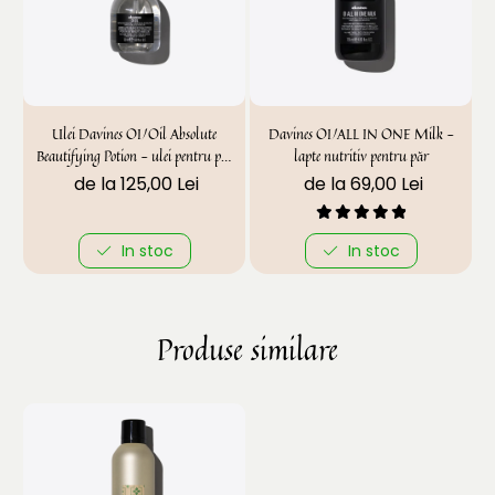
Ulei Davines OI/Oil Absolute
Davines OI/ALL IN ONE Milk -
Beautifying Potion - ulei pentru păr
lapte nutritiv pentru păr
parfumat
de la 125,00 Lei
de la 69,00 Lei
In stoc
In stoc
Produse similare