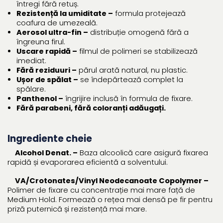
întregi fără retuș.
Rezistență la umiditate –
formula protejează
coafura de umezeală.
Aerosol ultra-fin –
distribuție omogenă fără a
îngreuna firul.
Uscare rapidă –
filmul de polimeri se stabilizează
imediat.
Fără reziduuri –
părul arată natural, nu plastic.
Ușor de spălat –
se îndepărtează complet la
spălare.
Panthenol –
îngrijire inclusă în formula de fixare.
Fără parabeni, fără coloranți adăugați.
Ingrediente cheie
Alcohol Denat. –
Baza alcoolică care asigură fixarea
rapidă și evaporarea eficientă a solventului.
VA/Crotonates/Vinyl Neodecanoate Copolymer –
Polimer de fixare cu concentrație mai mare față de
Medium Hold. Formează o rețea mai densă pe fir pentru
priză puternică și rezistență mai mare.