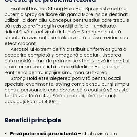
Fixativul Davines Strong Hold Hair Spray este cel mai
puternic spray de fixare din gama More Inside destinat
utilizării la domiciliu. Conceput pentru stiluri care trebuie
să reziste ore întregi în condiții dificile – umiditate
ridicată, vânt, activitate intensă – Strong Hold oferă
structură, rezistență și strălucire fără a lăsa reziduu sau
efect crocant.
Aerosol-ul extrem de fin distribuit uniform asigură o
acoperire completă și omogenă a coafurii. Uscarea
este rapidă, filmul de polimeri se stabilizează imediat și
preia forma coafurii. La fel ca și Medium Hold, conține
Panthenol pentru îngrijire simultană cu fixarea.
Strong Hold este alegerea potrivită pentru ocazii
speciale, evenimente, styling complex sau pur și simplu
pentru persoanele care doresc ca o coafură să reziste
toată ziua fără retuș. Fără parabeni, fără coloranți
adăugați. Format 400ml.
Beneficii principale
Priză puternică și rezistentă –
stilul rezistă ore