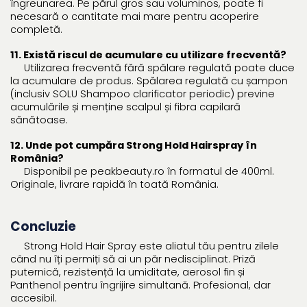
îngreunarea. Pe părul gros sau voluminos, poate fi
necesară o cantitate mai mare pentru acoperire
completă.
11. Există riscul de acumulare cu utilizare frecventă?
Utilizarea frecventă fără spălare regulată poate duce
la acumulare de produs. Spălarea regulată cu șampon
(inclusiv SOLU Shampoo clarificator periodic) previne
acumulările și menține scalpul și fibra capilară
sănătoase.
12. Unde pot cumpăra Strong Hold Hairspray în
România?
Disponibil pe peakbeauty.ro în formatul de 400ml.
Originale, livrare rapidă în toată România.
Concluzie
Strong Hold Hair Spray este aliatul tău pentru zilele
când nu îți permiți să ai un păr nedisciplinat. Priză
puternică, rezistență la umiditate, aerosol fin și
Panthenol pentru îngrijire simultană. Profesional, dar
accesibil.