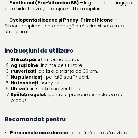
Panthenol (Pro-Vitamina B5) –
Ingredient de îngrijire
care hidratează și protejează fibra capilară.
Cyclopentasiloxane și Phenyl Trimethicone –
Siliconii respirabili care adaugă strălucire și netezime
stilului fixat.
Instrucțiuni de utilizare
Stilizați părul
în forma dorită.
Agitați bine
înainte de utilizare.
Pulverizați
de la o distanță de 30 cm.
Nu pulverizați
pe față sau în ochi.
Nu inspirați
spray-ul.
Utilizați
în spații bine ventilate.
Spălați regulat
pentru a preveni acumularea de
produs.
Recomandat pentru
Persoanele care doresc
o coafură care să reziste