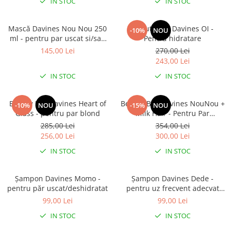
IN STOC
IN STOC
Mască Davines Nou Nou 250
Beauty Box Davines OI -
-10%
NOU
ml - pentru par uscat si/sau
Pentru hidratare
deteriorat
145,00 Lei
270,00 Lei
243,00 Lei
IN STOC
IN STOC
Beauty Box Davines Heart of
Beauty Box Davines NouNou +
-10%
NOU
-15%
NOU
Glass - pentru par blond
Milk Hair - Pentru Par
Deshidratat sau Deteriorat
285,00 Lei
354,00 Lei
256,00 Lei
300,00 Lei
IN STOC
IN STOC
Șampon Davines Momo -
Șampon Davines Dede -
pentru păr uscat/deshidratat
pentru uz frecvent adecvat
pentru toate tipurile de păr
99,00 Lei
99,00 Lei
IN STOC
IN STOC