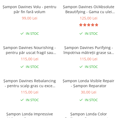
Șampon Davines Volu - pentru
Șampon Davines OI/Absolute
păr fin fară volum
Beautifying - Gama cu ulei
esențial de roucou
99,00 Lei
125,00 Lei
IN STOC
IN STOC
Șampon Davines Nourishing -
Șampon Davines Purifying -
pentru păr uscat fragil sau
împotriva mătreții grase sau
deteriorat
uscate
115,00 Lei
115,00 Lei
IN STOC
IN STOC
Șampon Davines Rebalancing
Șampon Londa Visible Repair
- pentru scalp gras cu exces
- Șampon Reparator
de sebum
115,00 Lei
30,00 Lei
IN STOC
IN STOC
Șampon Londa Impressive
Șampon Londa Color