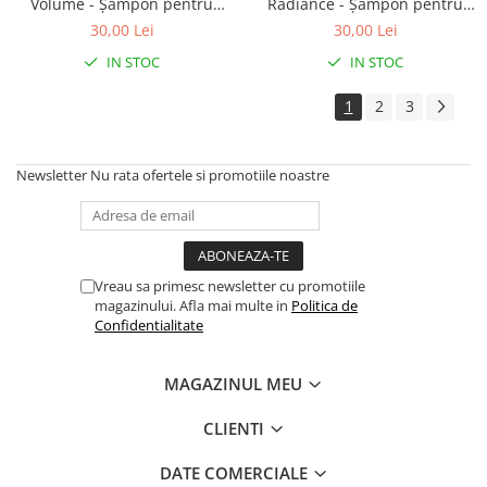
Volume - Șampon pentru
Radiance - Șampon pentru
Volum
Păr Vopsit
30,00 Lei
30,00 Lei
IN STOC
IN STOC
1
2
3
Newsletter
Nu rata ofertele si promotiile noastre
Vreau sa primesc newsletter cu promotiile
magazinului. Afla mai multe in
Politica de
Confidentialitate
MAGAZINUL MEU
CLIENTI
DATE COMERCIALE