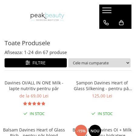
Șampoane
Balsam
Maști
Uleiuri
Styling
Pachete
Șampon Hidratant
Balsam Hidratant
Mască Hidratantă
Ulei Pentru Păr
Spray Pentru Fixare
Pachet Hidratare
Toate Produsele
Șampon Reparator
Balsam Reparator
Mască Reparatoare
Lapte Pentru Păr
Spumă Pentru Fixare
Pachet Reparare
Șampon Păr Vopsit
Balsam Nuanțator
Mască Păr Vopsit
Spray Pentru Strălucire
Pachet Par Vopsit
Afiseaza:
1-
24
din
67
produse
Șampon Nuanțator
Balsam Păr Vopsit
Mască Nuanțatoare
Protecție Termică
Pachet Par Blond
FILTRE
Șampon Pentru Volum
Șampon Împotriva Mătreții
Davines OI/ALL IN ONE Milk -
Șampon Davines Heart of
lapte nutritiv pentru păr
Glass Silkening - pentru păr
Șampon Scalp Gras
blond
de la 69,00 Lei
125,00 Lei
IN STOC
IN STOC
Balsam Davines Heart of Glass
Beauty Box Davines OI + Milk
-15%
NOU
Rich - pentru păr blond
Hair - Pentru hidratere