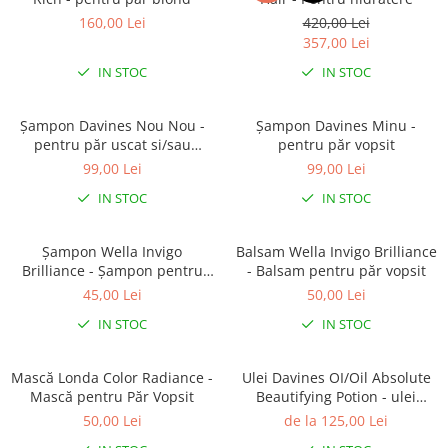
160,00 Lei
420,00 Lei
357,00 Lei
IN STOC
IN STOC
Șampon Davines Nou Nou -
Șampon Davines Minu -
pentru păr uscat si/sau
pentru păr vopsit
deteriorat
99,00 Lei
99,00 Lei
IN STOC
IN STOC
Șampon Wella Invigo
Balsam Wella Invigo Brilliance
Brilliance - Șampon pentru
- Balsam pentru păr vopsit
păr vopsit
45,00 Lei
50,00 Lei
IN STOC
IN STOC
Mască Londa Color Radiance -
Ulei Davines OI/Oil Absolute
Mască pentru Păr Vopsit
Beautifying Potion - ulei
pentru păr parfumat
50,00 Lei
de la 125,00 Lei