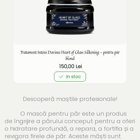
Tratament Intens Davines Heart of Glass Silkening - pentru păr
blond
150,00 Lei
In stoc
Descoperă maștile profesionale!
O mască pentru păr este un produs
de îngrijire a părului conceput pentru a oferi
o hidratare profundă, a repara, a fortifia și a
revigora firele de păr. Aceste măști sunt