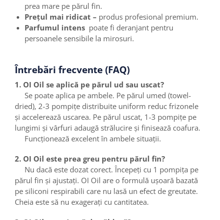
prea mare pe părul fin.
Prețul mai ridicat –
produs profesional premium.
Parfumul intens
poate fi deranjant pentru
persoanele sensibile la mirosuri.
Întrebări frecvente (FAQ)
1. OI Oil se aplică pe părul ud sau uscat?
Se poate aplica pe ambele. Pe părul umed (towel-
dried), 2-3 pompițe distribuite uniform reduc frizonele
și accelerează uscarea. Pe părul uscat, 1-3 pompițe pe
lungimi și vârfuri adaugă strălucire și finisează coafura.
Funcționează excelent în ambele situații.
2. OI Oil este prea greu pentru părul fin?
Nu dacă este dozat corect. Începeți cu 1 pompița pe
părul fin și ajustați. OI Oil are o formulă ușoară bazată
pe siliconi respirabili care nu lasă un efect de greutate.
Cheia este să nu exagerați cu cantitatea.