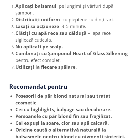
Aplicați balsamul
pe lungimi și vârfuri după
șampon.
Distribuiți uniform
cu pieptene cu dinți rari.
Lăsați să acționeze
3-5 minute.
Clătiți cu apă rece sau călduță –
apa rece
sigilează cuticula.
Nu aplicați pe scalp.
Combinați cu Șamponul Heart of Glass Silkening
pentru efect complet.
Utilizați la fiecare spălare.
Recomandat pentru
Posesorii de păr blond natural sau tratat
cosmetic.
Cei cu highlights, balyage sau decolorare.
Persoanele cu păr blond fin sau fragilizat.
Cei expuși la soare, clor sau apă calcară.
Oricine caută o alternativă naturală la
balsasmele pentru blond cu pigmenți sintetici.