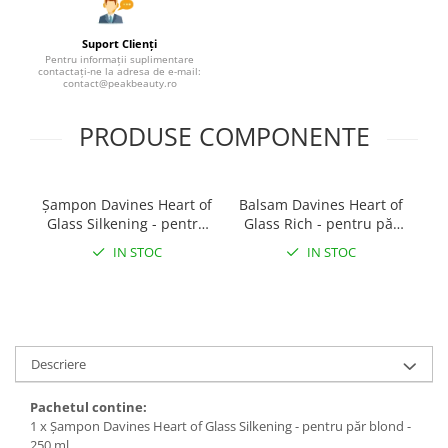
Suport Clienți
Pentru informații suplimentare
contactați-ne la adresa de e-mail:
contact@peakbeauty.ro
PRODUSE COMPONENTE
Șampon Davines Heart of
Balsam Davines Heart of
Glass Silkening - pentru
Glass Rich - pentru păr
păr blond
blond
P
IN STOC
IN STOC
Descriere
Pachetul contine:
1 x Șampon Davines Heart of Glass Silkening - pentru păr blond -
250 ml