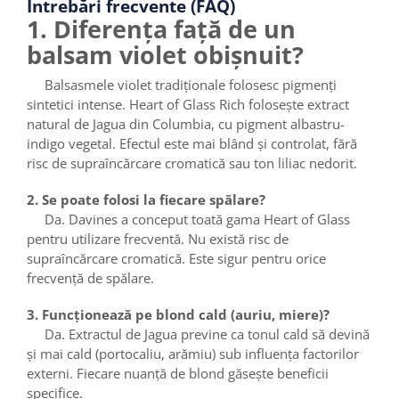
Întrebări frecvente (FAQ)
1. Diferența față de un
balsam violet obișnuit?
Balsasmele violet tradiționale folosesc pigmenți
sintetici intense. Heart of Glass Rich folosește extract
natural de Jagua din Columbia, cu pigment albastru-
indigo vegetal. Efectul este mai blând și controlat, fără
risc de supraîncărcare cromatică sau ton liliac nedorit.
2. Se poate folosi la fiecare spălare?
Da. Davines a conceput toată gama Heart of Glass
pentru utilizare frecventă. Nu există risc de
supraîncărcare cromatică. Este sigur pentru orice
frecvență de spălare.
3. Funcționează pe blond cald (auriu, miere)?
Da. Extractul de Jagua previne ca tonul cald să devină
și mai cald (portocaliu, arămiu) sub influența factorilor
externi. Fiecare nuanță de blond găsește beneficii
specifice.