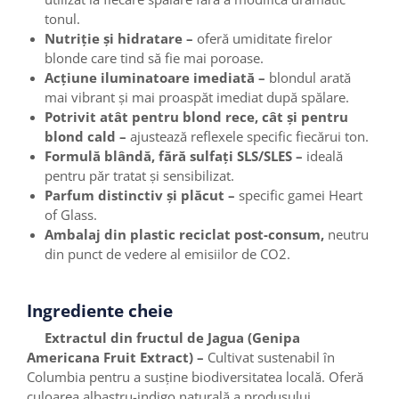
tonul.
Nutriție și hidratare –
oferă umiditate firelor
blonde care tind să fie mai poroase.
Acțiune iluminatoare imediată –
blondul arată
mai vibrant și mai proaspăt imediat după spălare.
Potrivit atât pentru blond rece, cât și pentru
blond cald –
ajustează reflexele specific fiecărui ton.
Formulă blândă, fără sulfați SLS/SLES –
ideală
pentru păr tratat și sensibilizat.
Parfum distinctiv și plăcut –
specific gamei Heart
of Glass.
Ambalaj din plastic reciclat post-consum,
neutru
din punct de vedere al emisiilor de CO2.
Ingrediente cheie
Extractul din fructul de Jagua (Genipa
Americana Fruit Extract) –
Cultivat sustenabil în
Columbia pentru a susține biodiversitatea locală. Oferă
culoarea albastru-indigo naturală a produsului.