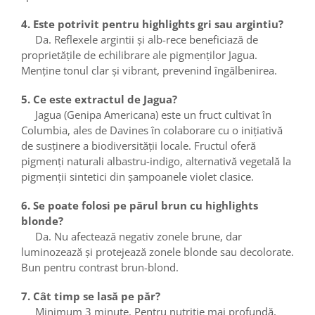
4. Este potrivit pentru highlights gri sau argintiu?
Da. Reflexele argintii și alb-rece beneficiază de
proprietățile de echilibrare ale pigmenților Jagua.
Menține tonul clar și vibrant, prevenind îngălbenirea.
5. Ce este extractul de Jagua?
Jagua (Genipa Americana) este un fruct cultivat în
Columbia, ales de Davines în colaborare cu o inițiativă
de susținere a biodiversității locale. Fructul oferă
pigmenți naturali albastru-indigo, alternativă vegetală la
pigmenții sintetici din șampoanele violet clasice.
6. Se poate folosi pe părul brun cu highlights
blonde?
Da. Nu afectează negativ zonele brune, dar
luminozează și protejează zonele blonde sau decolorate.
Bun pentru contrast brun-blond.
7. Cât timp se lasă pe păr?
Minimum 3 minute. Pentru nutriție mai profundă,