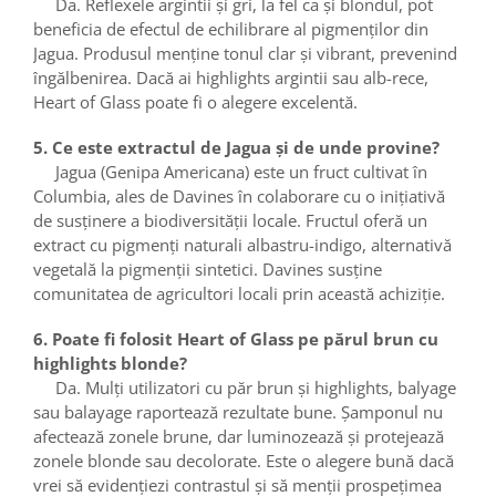
Da. Reflexele argintii și gri, la fel ca și blondul, pot
beneficia de efectul de echilibrare al pigmenților din
Jagua. Produsul menține tonul clar și vibrant, prevenind
îngălbenirea. Dacă ai highlights argintii sau alb-rece,
Heart of Glass poate fi o alegere excelentă.
5. Ce este extractul de Jagua și de unde provine?
Jagua (Genipa Americana) este un fruct cultivat în
Columbia, ales de Davines în colaborare cu o inițiativă
de susținere a biodiversității locale. Fructul oferă un
extract cu pigmenți naturali albastru-indigo, alternativă
vegetală la pigmenții sintetici. Davines susține
comunitatea de agricultori locali prin această achiziție.
6. Poate fi folosit Heart of Glass pe părul brun cu
highlights blonde?
Da. Mulți utilizatori cu păr brun și highlights, balyage
sau balayage raportează rezultate bune. Șamponul nu
afectează zonele brune, dar luminozează și protejează
zonele blonde sau decolorate. Este o alegere bună dacă
vrei să evidențiezi contrastul și să menții prospețimea