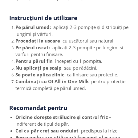
Instrucțiuni de utilizare
Pe părul umed:
aplicați 2-3 pompițe și distribuiți pe
lungimi și vârfuri.
Procedați la uscare
cu uscătorul sau natural.
Pe părul uscat:
aplicați 2-3 pompițe pe lungimi și
vârfuri pentru finisare.
Pentru părul fin
începeți cu 1 pompița.
Nu aplicați pe scalp
sau pe rădăcini.
Se poate aplica zilnic
ca finisare sau protecție.
Combinați cu OI All in One Milk
pentru protecție
termică completă pe părul umed.
Recomandat pentru
Oricine dorește strălucire și control friz –
indiferent de tipul de păr.
Cei cu păr creț sau ondulat
predispus la frize.
Persoanele care utilizează frecvent placa sau