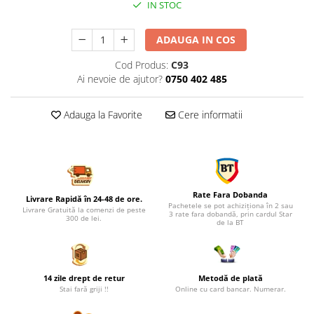
IN STOC
ADAUGA IN COS
Cod Produs:
C93
Ai nevoie de ajutor?
0750 402 485
Adauga la Favorite
Cere informatii
Rate Fara Dobanda
Livrare Rapidă în 24-48 de ore.
Pachetele se pot achiziționa în 2 sau
Livrare Gratuită la comenzi de peste
3 rate fara dobandă, prin cardul Star
300 de lei.
de la BT
14 zile drept de retur
Metodă de plată
Stai fară griji !!
Online cu card bancar. Numerar.