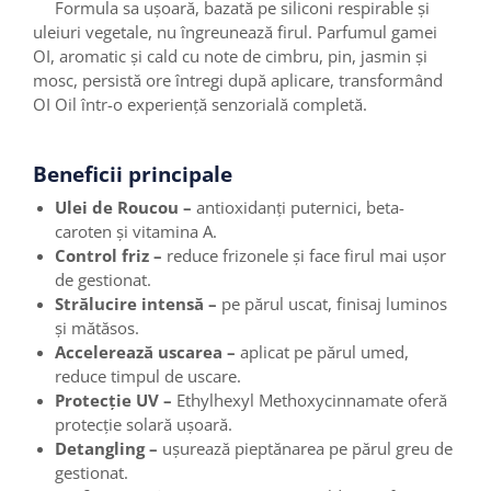
Formula sa ușoară, bazată pe siliconi respirable și
uleiuri vegetale, nu îngreunează firul. Parfumul gamei
OI, aromatic și cald cu note de cimbru, pin, jasmin și
mosc, persistă ore întregi după aplicare, transformând
OI Oil într-o experiență senzorială completă.
Beneficii principale
Ulei de Roucou –
antioxidanți puternici, beta-
caroten și vitamina A.
Control friz –
reduce frizonele și face firul mai ușor
de gestionat.
Strălucire intensă –
pe părul uscat, finisaj luminos
și mătăsos.
Accelerează uscarea –
aplicat pe părul umed,
reduce timpul de uscare.
Protecție UV –
Ethylhexyl Methoxycinnamate oferă
protecție solară ușoară.
Detangling –
ușurează pieptănarea pe părul greu de
gestionat.