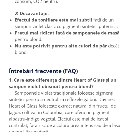
consum, CO2 neutru.
✘ Dezavantaje:
Efectul de tonifiere este mai subtil
față de un
șampon violet clasic cu pigmenți sintetici puternici.
Prețul mai ridicat față de șampoanele de masă
pentru blond.
Nu este potrivit pentru alte culori de păr
decât
blond.
Întrebări frecvente (FAQ)
1. Care este diferența dintre Heart of Glass și un
șampon violet obișnuit pentru blond?
Șampoanele violet tradiționale folosesc pigmenți
sintetici pentru a neutraliza reflexele gălbui. Davines
Heart of Glass folosește extract natural din fructul de
Jagua, cultivat în Columbia, care oferă un pigment
albastru-indigo vegetal. Efectul este mai delicat și
controlat, fără risc de a colora prea intens sau de a lăsa
un ton liliac nedorit.