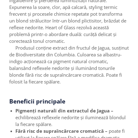
îngălbenire și pierderea luminozității naturale.
Expunerea la soare, clor, apă calcară, styling termic
frecvent și procesele chimice repetate pot transforma
un blond strălucitor într-un blond plictisitor, brăzdat de
reflexe nedorite. Heart of Glass rezolvă această
problemă printr-o abordare duală: curăță delicat și
corectează tonul cromatic.
Produsul conține extract din fructul de Jagua, susținut
de Biodiversitate din Columbia. Culoarea sa albastru-
indigo acționează ca pigment natural cromatic,
balansând reflexele nedorite și iluminând tonurile
blonde fără risc de supraîncărcare cromatică. Poate fi
folosit la fiecare spălare.
Beneficii principale
Pigmenți naturali din extractul de Jagua –
echilibrează reflexele nedorite și iluminează blondul
la fiecare spălare.
Fără risc de supraîncărcare cromatică –
poate fi
utilizat la fiecare spălare fără a modifica dramatic