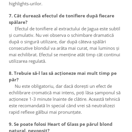
highlights-urilor.
7. Cât durează efectul de tonifiere după fiecare
spălare?
Efectul de tonifiere al extractului de Jagua este subtil
și cumulativ. Nu vei observa o schimbare dramatică
după o singură utilizare, dar după câteva spălări
consecutive blondul va arăta mai curat, mai luminos și
mai echilibrat. Efectul se menține atât timp cât continui
utilizarea regulată.
8. Trebuie să-l las să acționeze mai mult timp pe
păr?
Nu este obligatoriu, dar dacă dorești un efect de
echilibrare cromatică mai intens, poți lăsa șamponul să
acționeze 1-3 minute înainte de clătire. Această tehnică
este recomandată în special când vrei să neutralizezi
rapid reflexe gălbui mai pronunțate.
9. Se poate folosi Heart of Glass pe părul blond
natural, nevopsit?