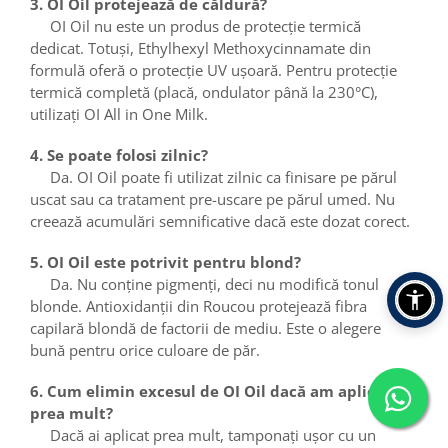
3. OI Oil protejează de căldură?
OI Oil nu este un produs de protecție termică
dedicat. Totuși, Ethylhexyl Methoxycinnamate din
formulă oferă o protecție UV ușoară. Pentru protecție
termică completă (placă, ondulator până la 230°C),
utilizați OI All in One Milk.
4. Se poate folosi zilnic?
Da. OI Oil poate fi utilizat zilnic ca finisare pe părul
uscat sau ca tratament pre-uscare pe părul umed. Nu
creează acumulări semnificative dacă este dozat corect.
5. OI Oil este potrivit pentru blond?
Da. Nu conține pigmenți, deci nu modifică tonul
blonde. Antioxidanții din Roucou protejează fibra
capilară blondă de factorii de mediu. Este o alegere
bună pentru orice culoare de păr.
6. Cum elimin excesul de OI Oil dacă am aplicat
prea mult?
Dacă ai aplicat prea mult, tamponați ușor cu un