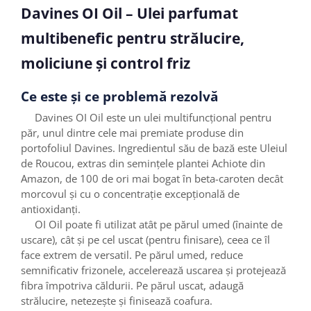
Davines OI Oil – Ulei parfumat
multibenefic pentru strălucire,
moliciune și control friz
Ce este și ce problemă rezolvă
Davines OI Oil este un ulei multifuncțional pentru
păr, unul dintre cele mai premiate produse din
portofoliul Davines. Ingredientul său de bază este Uleiul
de Roucou, extras din semințele plantei Achiote din
Amazon, de 100 de ori mai bogat în beta-caroten decât
morcovul și cu o concentrație excepțională de
antioxidanți.
OI Oil poate fi utilizat atât pe părul umed (înainte de
uscare), cât și pe cel uscat (pentru finisare), ceea ce îl
face extrem de versatil. Pe părul umed, reduce
semnificativ frizonele, accelerează uscarea și protejează
fibra împotriva căldurii. Pe părul uscat, adaugă
strălucire, netezește și finisează coafura.