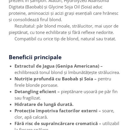
prezent în șampon. Alături, Hydrolyzed Adansonia
Digitata (Baobab) și Glycine Soja Oil (Soia) aduc
proteine, aminoacizi și acizi grași esențiali care hrănesc
și consolidează firul blond.
Rezultatul: păr blond moale, strălucitor, mai ușor de
pieptănat, cu tone echilibrate și fără reflexe nedorite.
Compatibil cu orice tip de blond, natural sau tratat.
Beneficii principale
Extractul de Jagua (Genipa Americana) –
echilibrează tonul blond și îmbunătățește strălucirea.
Nutriție profundă cu Baobab și Soia –
pentru
firele blonde poroase.
Detangling eficient –
pieptănare ușoară pe păr fin
sau fragilizat.
Hidratare de lungă durată.
Protecție împotriva factorilor externi –
soare,
clor, apă calcară.
Fără risc de supraîncărcare cromatică –
utilizabil
la fiecare spălare.