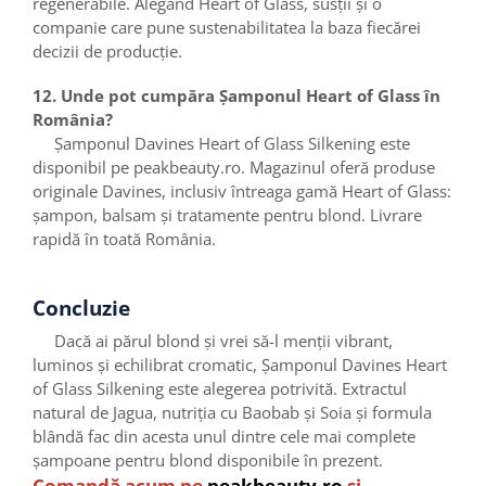
regenerabile. Alegând Heart of Glass, susții și o
companie care pune sustenabilitatea la baza fiecărei
decizii de producție.
12. Unde pot cumpăra Șamponul Heart of Glass în
România?
Șamponul Davines Heart of Glass Silkening este
disponibil pe peakbeauty.ro. Magazinul oferă produse
originale Davines, inclusiv întreaga gamă Heart of Glass:
șampon, balsam și tratamente pentru blond. Livrare
rapidă în toată România.
Concluzie
Dacă ai părul blond și vrei să-l menții vibrant,
luminos și echilibrat cromatic, Șamponul Davines Heart
of Glass Silkening este alegerea potrivită. Extractul
natural de Jagua, nutriția cu Baobab și Soia și formula
blândă fac din acesta unul dintre cele mai complete
șampoane pentru blond disponibile în prezent.
Comandă acum pe
peakbeauty.ro
și