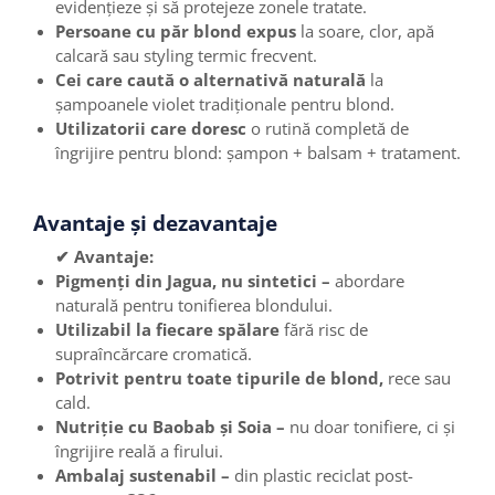
evidențieze și să protejeze zonele tratate.
Persoane cu păr blond expus
la soare, clor, apă
calcară sau styling termic frecvent.
Cei care caută o alternativă naturală
la
șampoanele violet tradiționale pentru blond.
Utilizatorii care doresc
o rutină completă de
îngrijire pentru blond: șampon + balsam + tratament.
Avantaje și dezavantaje
✔ Avantaje:
Pigmenți din Jagua, nu sintetici –
abordare
naturală pentru tonifierea blondului.
Utilizabil la fiecare spălare
fără risc de
supraîncărcare cromatică.
Potrivit pentru toate tipurile de blond,
rece sau
cald.
Nutriție cu Baobab și Soia –
nu doar tonifiere, ci și
îngrijire reală a firului.
Ambalaj sustenabil –
din plastic reciclat post-