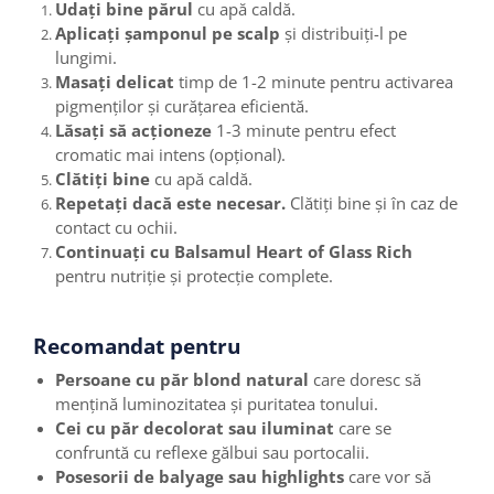
Udați bine părul
cu apă caldă.
Aplicați șamponul pe scalp
și distribuiți-l pe
lungimi.
Masați delicat
timp de 1-2 minute pentru activarea
pigmenților și curățarea eficientă.
Lăsați să acționeze
1-3 minute pentru efect
cromatic mai intens (opțional).
Clătiți bine
cu apă caldă.
Repetați dacă este necesar.
Clătiți bine și în caz de
contact cu ochii.
Continuați cu Balsamul Heart of Glass Rich
pentru nutriție și protecție complete.
Recomandat pentru
Persoane cu păr blond natural
care doresc să
mențină luminozitatea și puritatea tonului.
Cei cu păr decolorat sau iluminat
care se
confruntă cu reflexe gălbui sau portocalii.
Posesorii de balyage sau highlights
care vor să