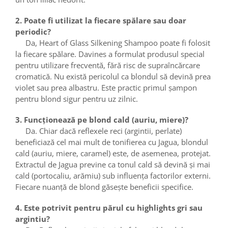
2. Poate fi utilizat la fiecare spălare sau doar
periodic?
Da, Heart of Glass Silkening Shampoo poate fi folosit
la fiecare spălare. Davines a formulat produsul special
pentru utilizare frecventă, fără risc de supraîncărcare
cromatică. Nu există pericolul ca blondul să devină prea
violet sau prea albastru. Este practic primul șampon
pentru blond sigur pentru uz zilnic.
3. Funcționează pe blond cald (auriu, miere)?
Da. Chiar dacă reflexele reci (argintii, perlate)
beneficiază cel mai mult de tonifierea cu Jagua, blondul
cald (auriu, miere, caramel) este, de asemenea, protejat.
Extractul de Jagua previne ca tonul cald să devină și mai
cald (portocaliu, arămiu) sub influența factorilor externi.
Fiecare nuanță de blond găsește beneficii specifice.
4. Este potrivit pentru părul cu highlights gri sau
argintiu?