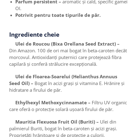
Parfum persistent –
aromatic și cald, specific gamei
OI.
Potrivit pentru toate tipurile de păr.
Ingrediente cheie
Ulei de Roucou (Bixa Orellana Seed Extract) –
Din Amazon. 100 de ori mai bogat în beta-caroten decât
morcovul. Antioxidanți puternici care protejează fibra
capilară și conferă strălucire excepțională.
Ulei de Floarea-Soarelui (Helianthus Annuus
Seed Oil) –
Bogat în acizi grași și vitamina E. Hrănire și
hidratare a firului de păr.
Ethylhexyl Methoxycinnamate –
Filtru UV organic
care oferă o protecție solară ușoară firului de păr.
Mauritia Flexuosa Fruit Oil (Buriti) –
Ulei din
palmierul Buriti, bogat în beta-caroten și acizi grași.
Proprietăți hrănitoare și de protecție a culorii.