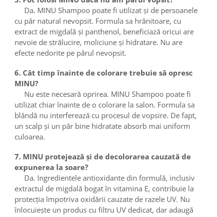
Da. MINU Shampoo poate fi utilizat și de persoanele
cu păr natural nevopsit. Formula sa hrănitoare, cu
extract de migdală și panthenol, beneficiază oricui are
nevoie de strălucire, moliciune și hidratare. Nu are
efecte nedorite pe părul nevopsit.
6. Cât timp înainte de colorare trebuie să opresc
MINU?
Nu este necesară oprirea. MINU Shampoo poate fi
utilizat chiar înainte de o colorare la salon. Formula sa
blândă nu interferează cu procesul de vopsire. De fapt,
un scalp și un păr bine hidratate absorb mai uniform
culoarea.
7. MINU protejează și de decolorarea cauzată de
expunerea la soare?
Da. Ingredientele antioxidante din formulă, inclusiv
extractul de migdală bogat în vitamina E, contribuie la
protecția împotriva oxidării cauzate de razele UV. Nu
înlocuiește un produs cu filtru UV dedicat, dar adaugă