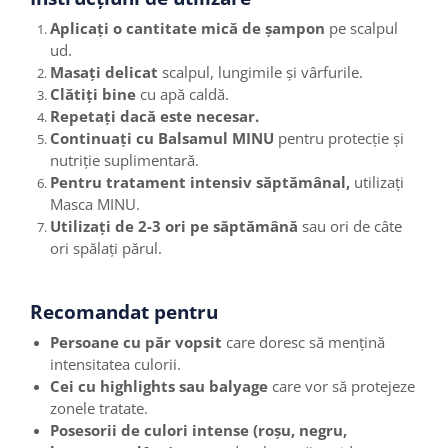
Aplicați o cantitate mică de șampon
pe scalpul
ud.
Masați delicat
scalpul, lungimile și vârfurile.
Clătiți bine
cu apă caldă.
Repetați dacă este necesar.
Continuați cu Balsamul MINU
pentru protecție și
nutriție suplimentară.
Pentru tratament intensiv săptămânal,
utilizați
Masca MINU.
Utilizați de 2-3 ori pe săptămână
sau ori de câte
ori spălați părul.
Recomandat pentru
Persoane cu păr vopsit
care doresc să mențină
intensitatea culorii.
Cei cu highlights sau balyage
care vor să protejeze
zonele tratate.
Posesorii de culori intense (roșu, negru,