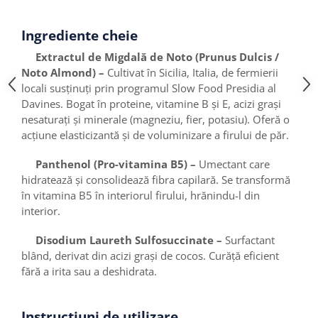
Ingrediente cheie
Extractul de Migdală de Noto (Prunus Dulcis /
Noto Almond) –
Cultivat în Sicilia, Italia, de fermierii
locali susținuți prin programul Slow Food Presidia al
Davines. Bogat în proteine, vitamine B și E, acizi grași
nesaturați și minerale (magneziu, fier, potasiu). Oferă o
acțiune elasticizantă și de voluminizare a firului de păr.
Panthenol (Pro-vitamina B5) –
Umectant care
hidratează și consolidează fibra capilară. Se transformă
în vitamina B5 în interiorul firului, hrănindu-l din
interior.
Disodium Laureth Sulfosuccinate –
Surfactant
blând, derivat din acizi grași de cocos. Curăță eficient
fără a irita sau a deshidrata.
Instrucțiuni de utilizare