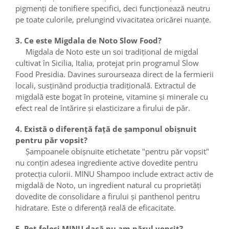
pigmenți de tonifiere specifici, deci funcționează neutru
pe toate culorile, prelungind vivacitatea oricărei nuanțe.
3. Ce este Migdala de Noto Slow Food?
Migdala de Noto este un soi tradițional de migdal
cultivat în Sicilia, Italia, protejat prin programul Slow
Food Presidia. Davines surourseaza direct de la fermierii
locali, susținând producția tradițională. Extractul de
migdală este bogat în proteine, vitamine și minerale cu
efect real de întărire și elasticizare a firului de păr.
4. Există o diferență față de șamponul obișnuit
pentru păr vopsit?
Șampoanele obișnuite etichetate "pentru păr vopsit"
nu conțin adesea ingrediente active dovedite pentru
protecția culorii. MINU Shampoo include extract activ de
migdală de Noto, un ingredient natural cu proprietăți
dovedite de consolidare a firului și panthenol pentru
hidratare. Este o diferență reală de eficacitate.
5. Pot folosi MINU dacă nu am părul vopsit?