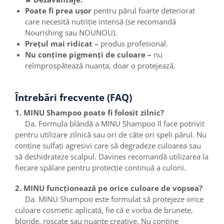
Poate fi prea ușor
pentru părul foarte deteriorat
care necesită nutriție intensă (se recomandă
Nourishing sau NOUNOU).
Prețul mai ridicat –
produs profesional.
Nu conține pigmenți de culoare –
nu
reîmprospătează nuanța, doar o protejează.
Întrebări frecvente (FAQ)
1. MINU Shampoo poate fi folosit zilnic?
Da. Formula blândă a MINU Shampoo îl face potrivit
pentru utilizare zilnică sau ori de câte ori speli părul. Nu
conține sulfați agresivi care să degradeze culoarea sau
să deshidrateze scalpul. Davines recomandă utilizarea la
fiecare spălare pentru protecție continuă a culorii.
2. MINU funcționează pe orice culoare de vopsea?
Da. MINU Shampoo este formulat să protejeze orice
culoare cosmetic aplicată, fie că e vorba de brunete,
blonde, roșcate sau nuanțe creative. Nu conține