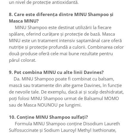
un nivel de protecție antioxidantă.
8. Care este diferența dintre MINU Shampoo și
Masca MINU?
MINU Shampoo este destinat utilizării la fiecare
spălare, oferind curățare și protecție de bază. Masca
MINU este un tratament intensiv saptamânal care oferă
nutriție și protecție profundă a culorii. Combinarea celor
două produse oferă cele mai bune rezultate pentru
părul colorat.
9. Pot combina MINU cu alte linii Davines?
Da. MINU Shampoo poate fi combinat cu balsam,
mască sau tratamente din alte game Davines, în funcție
de nevoile tale. De exemplu, dacă ai și scalp deshidratat,
poți folosi MINU Shampoo urmat de Balsamul MOMO
sau de Masca NOUNOU pe lungimi.
10. Conține MINU Shampoo sulfați?
Formula MINU Shampoo conține Disodium Laureth
Sulfosuccinate și Sodium Lauroyl Methyl Isethionate,