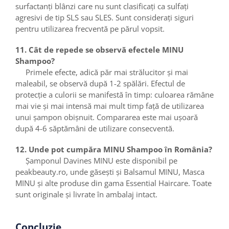
surfactanți blânzi care nu sunt clasificați ca sulfați
agresivi de tip SLS sau SLES. Sunt considerați siguri
pentru utilizarea frecventă pe părul vopsit.
11. Cât de repede se observă efectele MINU
Shampoo?
Primele efecte, adică păr mai strălucitor și mai
maleabil, se observă după 1-2 spălări. Efectul de
protecție a culorii se manifestă în timp: culoarea rămâne
mai vie și mai intensă mai mult timp față de utilizarea
unui șampon obișnuit. Compararea este mai ușoară
după 4-6 săptămâni de utilizare consecventă.
12. Unde pot cumpăra MINU Shampoo în România?
Șamponul Davines MINU este disponibil pe
peakbeauty.ro, unde găsești și Balsamul MINU, Masca
MINU și alte produse din gama Essential Haircare. Toate
sunt originale și livrate în ambalaj intact.
Concluzie