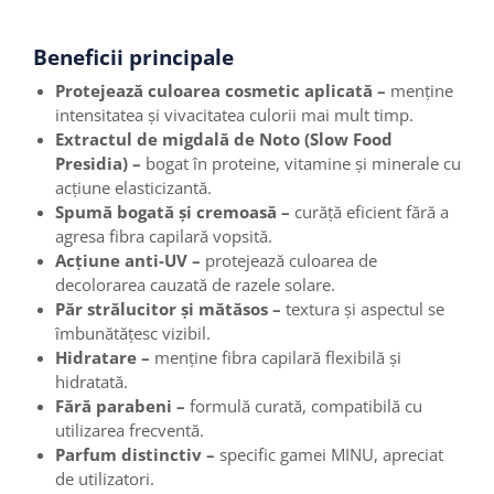
Beneficii principale
Protejează culoarea cosmetic aplicată –
menține
intensitatea și vivacitatea culorii mai mult timp.
Extractul de migdală de Noto (Slow Food
Presidia) –
bogat în proteine, vitamine și minerale cu
acțiune elasticizantă.
Spumă bogată și cremoasă –
curăță eficient fără a
agresa fibra capilară vopsită.
Acțiune anti-UV –
protejează culoarea de
decolorarea cauzată de razele solare.
Păr strălucitor și mătăsos –
textura și aspectul se
îmbunătățesc vizibil.
Hidratare –
menține fibra capilară flexibilă și
hidratată.
Fără parabeni –
formulă curată, compatibilă cu
utilizarea frecventă.
Parfum distinctiv –
specific gamei MINU, apreciat
de utilizatori.