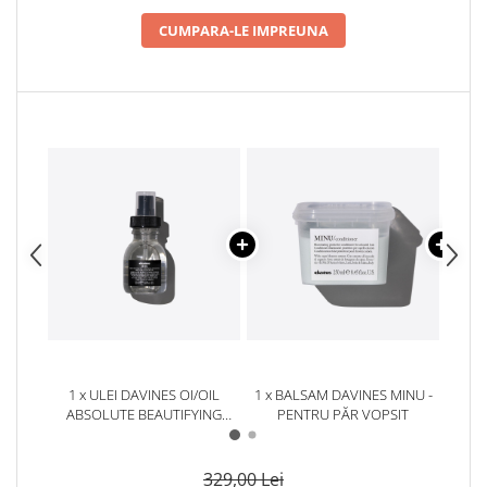
CUMPARA-LE IMPREUNA
1 x ULEI DAVINES OI/OIL
1 x BALSAM DAVINES MINU -
1 x 
ABSOLUTE BEAUTIFYING
PENTRU PĂR VOPSIT
P
POTION - ULEI PENTRU PĂR
PARFUMAT
329,00 Lei