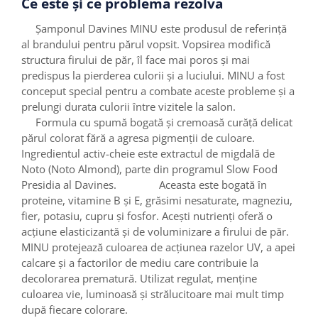
Ce este și ce problemă rezolvă
Șamponul Davines MINU este produsul de referință
al brandului pentru părul vopsit. Vopsirea modifică
structura firului de păr, îl face mai poros și mai
predispus la pierderea culorii și a luciului. MINU a fost
conceput special pentru a combate aceste probleme și a
prelungi durata culorii între vizitele la salon.
Formula cu spumă bogată și cremoasă curăță delicat
părul colorat fără a agresa pigmenții de culoare.
Ingredientul activ-cheie este extractul de migdală de
Noto (Noto Almond), parte din programul Slow Food
Presidia al Davines. Aceasta este bogată în
proteine, vitamine B și E, grăsimi nesaturate, magneziu,
fier, potasiu, cupru și fosfor. Acești nutrienți oferă o
acțiune elasticizantă și de voluminizare a firului de păr.
MINU protejează culoarea de acțiunea razelor UV, a apei
calcare și a factorilor de mediu care contribuie la
decolorarea prematură. Utilizat regulat, menține
culoarea vie, luminoasă și strălucitoare mai mult timp
după fiecare colorare.