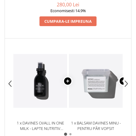
280,00 Lei
Economisesti 14.9%
CUMPARA-LE IMPREUNA
1 x DAVINES OI/ALL IN ONE
1 x BALSAM DAVINES MINU -
1 x 
MILK - LAPTE NUTRITIV
PENTRU PĂR VOPSIT
P
PENTRU PĂR