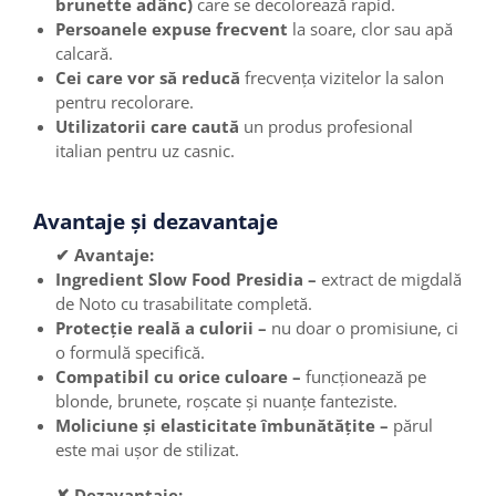
brunette adânc)
care se decolorează rapid.
Persoanele expuse frecvent
la soare, clor sau apă
calcară.
Cei care vor să reducă
frecvența vizitelor la salon
pentru recolorare.
Utilizatorii care caută
un produs profesional
italian pentru uz casnic.
Avantaje și dezavantaje
✔ Avantaje:
Ingredient Slow Food Presidia –
extract de migdală
de Noto cu trasabilitate completă.
Protecție reală a culorii –
nu doar o promisiune, ci
o formulă specifică.
Compatibil cu orice culoare –
funcționează pe
blonde, brunete, roșcate și nuanțe fanteziste.
Moliciune și elasticitate îmbunătățite –
părul
este mai ușor de stilizat.
✘ Dezavantaje: