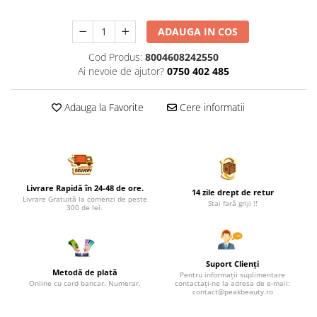
ADAUGA IN COS
Cod Produs:
8004608242550
Ai nevoie de ajutor?
0750 402 485
Adauga la Favorite
Cere informatii
Livrare Rapidă în 24-48 de ore.
14 zile drept de retur
Livrare Gratuită la comenzi de peste
Stai fară griji !!
300 de lei.
Suport Clienți
Metodă de plată
Pentru informații suplimentare
Online cu card bancar. Numerar.
contactați-ne la adresa de e-mail:
contact@peakbeauty.ro