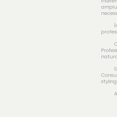
Indife
amplu,
necesa
În m
profes
Colab
Profes
natura
Suntem
Consul
stylin
Alătur