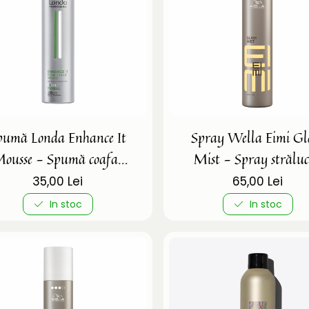
pumă Londa Enhance It
Spray Wella Eimi G
ousse - Spumă coafat
Mist - Spray străluc
fixare medie
35,00 Lei
65,00 Lei
In stoc
In stoc