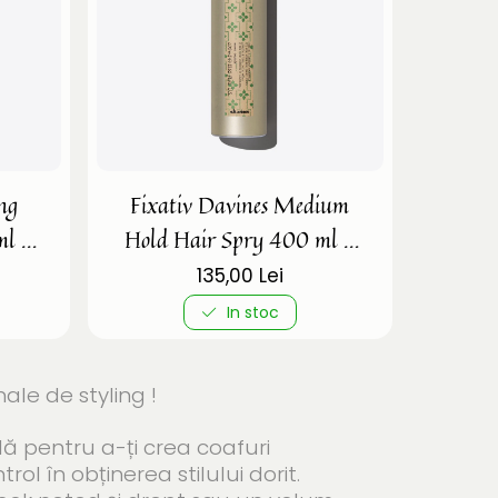
ong
Fixativ Davines Medium
ml -
Hold Hair Spry 400 ml -
e
Fixativ putere Medie
135,00 Lei
In stoc
le de styling !
 pentru a-ți crea coafuri
rol în obținerea stilului dorit.