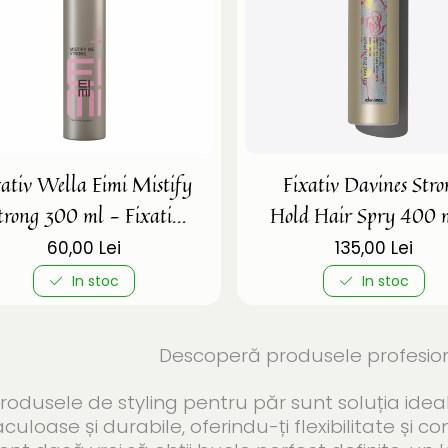
xativ Wella Eimi Mistify
Fixativ Davines Str
trong 300 ml - Fixativ
Hold Hair Spry 400 
putere mare
Fixativ putere Mar
60,00 Lei
135,00 Lei
In stoc
In stoc
Descoperă produsele profesiona
ele de styling pentru păr sunt soluția ideală
uloase și durabile, oferindu-ți flexibilitate și cont