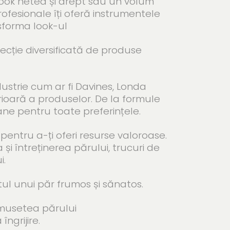
n look neted și drept sau un volum
fesionale îți oferă instrumentele
nsforma look-ul
lecție diversificată de produse
rie cum ar fi Davines, Londa
rioară a produselor. De la formule
e pentru toate preferințele.
ntru a-ți oferi resurse valoroase.
și întreținerea părului, trucuri de
i.
 unui păr frumos și sănatos.
musetea părului
ngrijire.