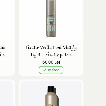
lam
Fixativ Wella Eimi Mistify
ire
Light - Fixativ putere
medie
60,00 Lei
In stoc