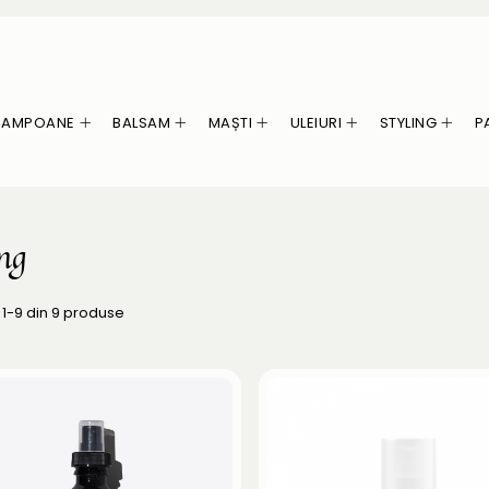
ȘAMPOANE
BALSAM
MAȘTI
ULEIURI
STYLING
P
ing
1-
9
din
9
produse