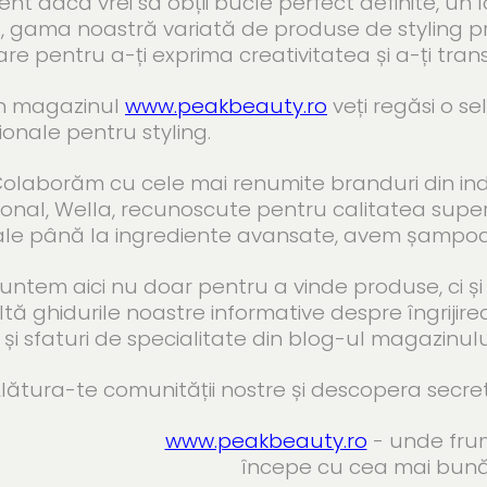
rent dacă vrei să obții bucle perfect definite, u
 gama noastră variată de produse de styling pro
re pentru a-ți exprima creativitatea și a-ți tra
agazinul
www.peakbeauty.ro
veți regăsi o se
ionale pentru styling.
orăm cu cele mai renumite branduri din indust
ional, Wella, recunoscute pentru calitatea supe
le până la ingrediente avansate, avem șampoan
 aici nu doar pentru a vinde produse, ci și pe
tă ghidurile noastre informative despre îngrijirea 
g și sfaturi de specialitate din blog-ul magazinulu
a-te comunității nostre și descopera secretul
www.peakbeauty.ro
- unde fru
începe cu cea mai bună î