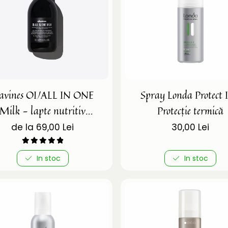
avines OI/ALL IN ONE
Spray Londa Protect I
Milk - lapte nutritiv
Protecție termică
pentru păr
de la 69,00 Lei
30,00 Lei
In stoc
In stoc