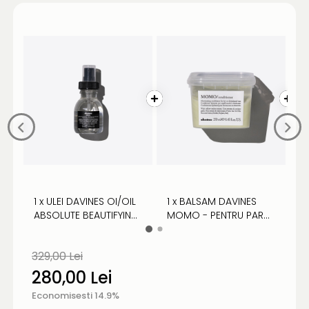
1 x ULEI DAVINES OI/OIL
1 x BALSAM DAVINES
1
ABSOLUTE BEAUTIFYING
MOMO - PENTRU PAR
MOMO
POTION - ULEI PENTRU
USCAT/DESHIDRATAT
U
PĂR PARFUMAT
329,00 Lei
280,00 Lei
Economisesti 14.9%