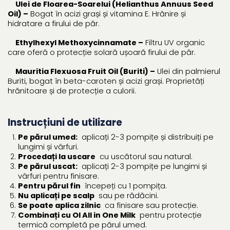
Ulei de Floarea-Soarelui (Helianthus Annuus Seed
Oil) –
Bogat în acizi grași și vitamina E. Hrănire și
hidratare a firului de păr.
Ethylhexyl Methoxycinnamate –
Filtru UV organic
care oferă o protecție solară ușoară firului de păr.
Mauritia Flexuosa Fruit Oil (Buriti) –
Ulei din palmierul
Buriti, bogat în beta-caroten și acizi grași. Proprietăți
hrănitoare și de protecție a culorii.
Instrucțiuni de utilizare
Pe părul umed:
aplicați 2-3 pompițe și distribuiți pe
lungimi și vârfuri.
Procedați la uscare
cu uscătorul sau natural.
Pe părul uscat:
aplicați 2-3 pompițe pe lungimi și
vârfuri pentru finisare.
Pentru părul fin
începeți cu 1 pompița.
Nu aplicați pe scalp
sau pe rădăcini.
Se poate aplica zilnic
ca finisare sau protecție.
Combinați cu OI All in One Milk
pentru protecție
termică completă pe părul umed.