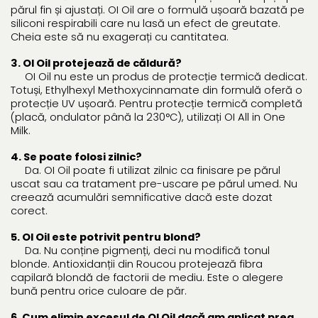
părul fin și ajustați. OI Oil are o formulă ușoară bazată pe
siliconi respirabili care nu lasă un efect de greutate.
Cheia este să nu exagerați cu cantitatea.
3. OI Oil protejează de căldură?
OI Oil nu este un produs de protecție termică dedicat.
Totuși, Ethylhexyl Methoxycinnamate din formulă oferă o
protecție UV ușoară. Pentru protecție termică completă
(placă, ondulator până la 230°C), utilizați OI All in One
Milk.
4. Se poate folosi zilnic?
Da. OI Oil poate fi utilizat zilnic ca finisare pe părul
uscat sau ca tratament pre-uscare pe părul umed. Nu
creează acumulări semnificative dacă este dozat
corect.
5. OI Oil este potrivit pentru blond?
Da. Nu conține pigmenți, deci nu modifică tonul
blonde. Antioxidanții din Roucou protejează fibra
capilară blondă de factorii de mediu. Este o alegere
bună pentru orice culoare de păr.
6. Cum elimin excesul de OI Oil dacă am aplicat prea