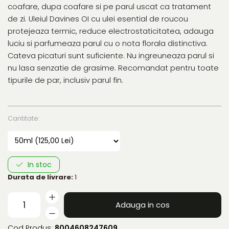
coafare, dupa coafare si pe parul uscat ca tratament
de zi. Uleiul Davines OI cu ulei esential de roucou
protejeaza termic, reduce electrostaticitatea, adauga
luciu si parfumeaza parul cu o nota florala distinctiva.
Cateva picaturi sunt suficiente. Nu ingreuneaza parul si
nu lasa senzatie de grasime. Recomandat pentru toate
tipurile de par, inclusiv parul fin.
Cantitate
:
In stoc
Durata de livrare:
1
Adauga in cos
Cod Produs:
8004608247609