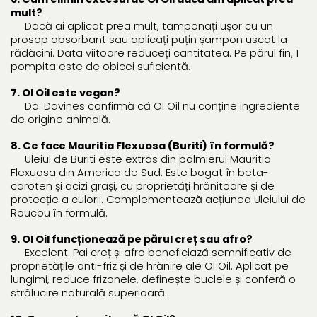
mult?
Dacă ai aplicat prea mult, tamponați ușor cu un
prosop absorbant sau aplicați puțin șampon uscat la
rădăcini. Data viitoare reduceți cantitatea. Pe părul fin, 1
pompita este de obicei suficientă.
7. OI Oil este vegan?
Da. Davines confirmă că OI Oil nu conține ingrediente
de origine animală.
8. Ce face Mauritia Flexuosa (Buriti) în formulă?
Uleiul de Buriti este extras din palmierul Mauritia
Flexuosa din America de Sud. Este bogat în beta-
caroten și acizi grași, cu proprietăți hrănitoare și de
protecție a culorii. Complementează acțiunea Uleiului de
Roucou în formulă.
9. OI Oil funcționează pe părul creț sau afro?
Excelent. Pai creț și afro beneficiază semnificativ de
proprietățile anti-friz și de hrănire ale OI Oil. Aplicat pe
lungimi, reduce frizonele, definește buclele și conferă o
strălucire naturală superioară.