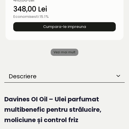
410,00 Lei
348,00 Lei
Economisesti 15.1%
Cumpara-le impreuna
Vezi mai mult
Descriere
Davines OI Oil – Ulei parfumat
multibenefic pentru strălucire,
moliciune și control friz