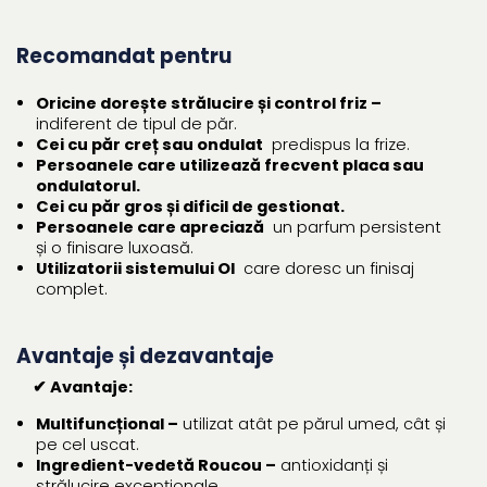
Recomandat pentru
Oricine dorește strălucire și control friz –
indiferent de tipul de păr.
Cei cu păr creț sau ondulat
predispus la frize.
Persoanele care utilizează frecvent placa sau
ondulatorul.
Cei cu păr gros și dificil de gestionat.
Persoanele care apreciază
un parfum persistent
și o finisare luxoasă.
Utilizatorii sistemului OI
care doresc un finisaj
complet.
Avantaje și dezavantaje
✔ Avantaje:
Multifuncțional –
utilizat atât pe părul umed, cât și
pe cel uscat.
Ingredient-vedetă Roucou –
antioxidanți și
strălucire excepționale.