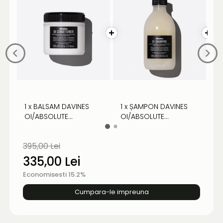
1 x BALSAM DAVINES
1 x ȘAMPON DAVINES
1 
OI/ABSOLUTE
OI/ABSOLUTE
A
BEAUTIFYING - GAMA
BEAUTIFYING - GAMA
P
CU ULEI ESENTIAL DE
CU ULEI ESENȚIAL DE
P
395,00 Lei
ROUCOU
ROUCOU
335,00 Lei
Economisesti 15.2%
Cumpara-le impreuna