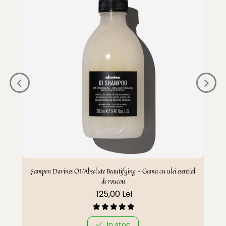
Șampon Davines OI/Absolute Beautifying - Gama cu ulei esențial
de roucou
125,00 Lei
In stoc