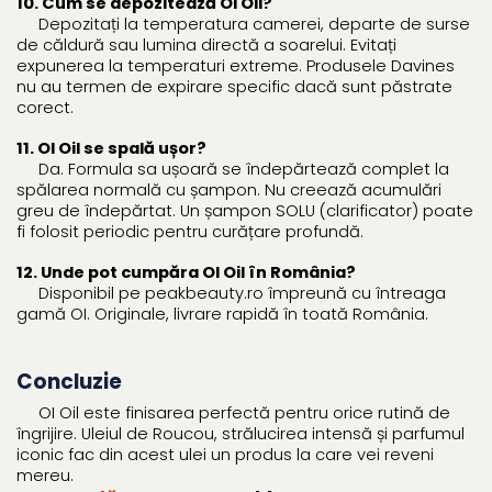
10. Cum se depozitează OI Oil?
Depozitați la temperatura camerei, departe de surse
de căldură sau lumina directă a soarelui. Evitați
expunerea la temperaturi extreme. Produsele Davines
nu au termen de expirare specific dacă sunt păstrate
corect.
11. OI Oil se spală ușor?
Da. Formula sa ușoară se îndepărtează complet la
spălarea normală cu șampon. Nu creează acumulări
greu de îndepărtat. Un șampon SOLU (clarificator) poate
fi folosit periodic pentru curățare profundă.
12. Unde pot cumpăra OI Oil în România?
Disponibil pe peakbeauty.ro împreună cu întreaga
gamă OI. Originale, livrare rapidă în toată România.
Concluzie
OI Oil este finisarea perfectă pentru orice rutină de
îngrijire. Uleiul de Roucou, strălucirea intensă și parfumul
iconic fac din acest ulei un produs la care vei reveni
mereu.