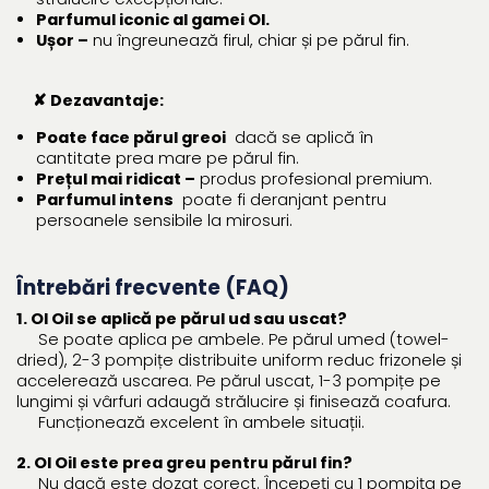
Parfumul iconic al gamei OI.
Ușor –
nu îngreunează firul, chiar și pe părul fin.
✘ Dezavantaje:
Poate face părul greoi
dacă se aplică în
cantitate prea mare pe părul fin.
Prețul mai ridicat –
produs profesional premium.
Parfumul intens
poate fi deranjant pentru
persoanele sensibile la mirosuri.
Întrebări frecvente (FAQ)
1. OI Oil se aplică pe părul ud sau uscat?
Se poate aplica pe ambele. Pe părul umed (towel-
dried), 2-3 pompițe distribuite uniform reduc frizonele și
accelerează uscarea. Pe părul uscat, 1-3 pompițe pe
lungimi și vârfuri adaugă strălucire și finisează coafura.
Funcționează excelent în ambele situații.
2. OI Oil este prea greu pentru părul fin?
Nu dacă este dozat corect. Începeți cu 1 pompița pe