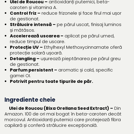
Ulei de Roucou –
antioxidanți puternici, beta-
caroten și vitamina A.
Control friz –
reduce frizonele și face firul mai ușor
de gestionat.
Strălucire intensă –
pe părul uscat, finisaj luminos
și mătăsos.
Accelerează uscarea –
aplicat pe părul umed,
reduce timpul de uscare.
Protecție UV –
Ethylhexyl Methoxycinnamate oferă
protecție solară ușoară.
Detangling –
ușurează pieptănarea pe părul greu
de gestionat.
Parfum persistent –
aromatic și cald, specific
gamei OI.
Potrivit pentru toate tipurile de păr.
Ingrediente cheie
Ulei de Roucou (Bixa Orellana Seed Extract) –
Din
Amazon. 100 de ori mai bogat în beta-caroten decât
morcovul. Antioxidanți puternici care protejează fibra
capilară și conferă strălucire excepțională.