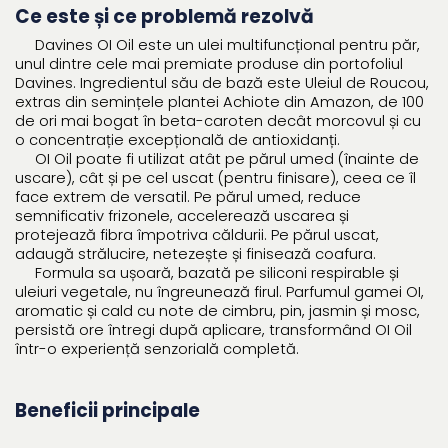
Ce este și ce problemă rezolvă
Davines OI Oil este un ulei multifuncțional pentru păr,
unul dintre cele mai premiate produse din portofoliul
Davines. Ingredientul său de bază este Uleiul de Roucou,
extras din semințele plantei Achiote din Amazon, de 100
de ori mai bogat în beta-caroten decât morcovul și cu
o concentrație excepțională de antioxidanți.
OI Oil poate fi utilizat atât pe părul umed (înainte de
uscare), cât și pe cel uscat (pentru finisare), ceea ce îl
face extrem de versatil. Pe părul umed, reduce
semnificativ frizonele, accelerează uscarea și
protejează fibra împotriva căldurii. Pe părul uscat,
adaugă strălucire, netezește și finisează coafura.
Formula sa ușoară, bazată pe siliconi respirable și
uleiuri vegetale, nu îngreunează firul. Parfumul gamei OI,
aromatic și cald cu note de cimbru, pin, jasmin și mosc,
persistă ore întregi după aplicare, transformând OI Oil
într-o experiență senzorială completă.
Beneficii principale