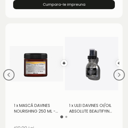
Cumpara-le impreuna
1 x MASCĂ DAVINES
1 x ULEI DAVINES OI/OIL
1
NOURISHING 250 ML -
ABSOLUTE BEAUTIFYING
N
PENTRU PAR USCAT
POTION - ULEI PENTRU
P
FRAGIL SAU DETERIORAT
PĂR PARFUMAT
D