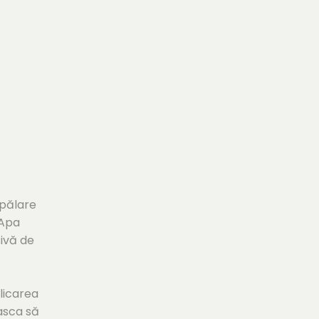
spălare
 Apa
sivă de
plicarea
asca să