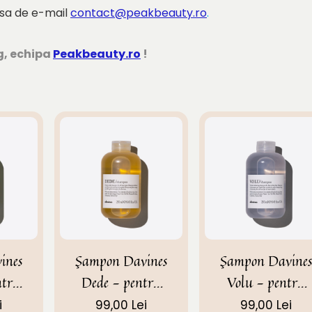
esa de e-mail
contact@peakbeauty.ro
.
g, echipa
Peakbeauty.ro
!
ines
Șampon Davines
Șampon Davines
Dede - pentru
Volu - pentru
uz frecvent
păr fin fară
i
99,00 Lei
99,00 Lei