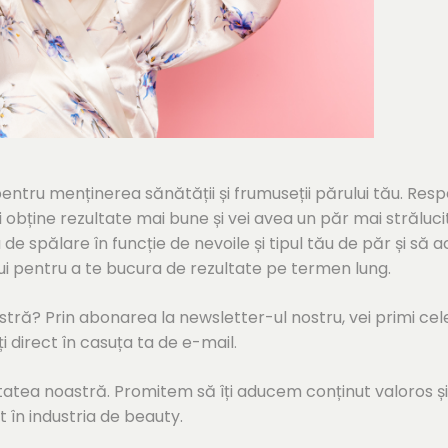
ntru menținerea sănătății și frumuseții părului tău. Res
vei obține rezultate mai bune și vei avea un păr mai străluci
 de spălare în funcție de nevoile și tipul tău de păr și să a
lui pentru a te bucura de rezultate pe termen lung.
ră? Prin abonarea la newsletter-ul nostru, vei primi cel
ți direct în casuța ta de e-mail
.
atea noastră. Promitem să îți aducem conținut valoros și
t în industria de beauty.