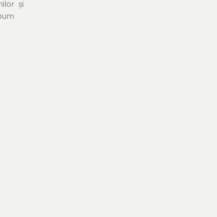
ilor și
ebum