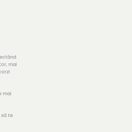
pectând
tor, mai
corzi
e mai
 să te