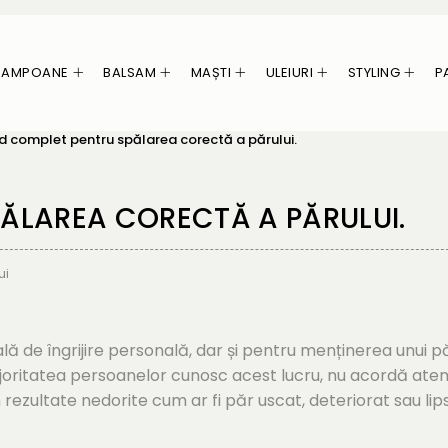
ȘAMPOANE
BALSAM
MAȘTI
ULEIURI
STYLING
P
d complet pentru spălarea corectă a părului.
ĂLAREA CORECTĂ A PĂRULUI.
ui
ă de îngrijire personală, dar și pentru menținerea unui p
ajoritatea persoanelor cunosc acest lucru, nu acordă aten
 rezultate nedorite cum ar fi păr uscat, deteriorat sau lips