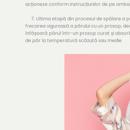
acționeze conform instrucțiunilor de pe ambalaj
7. Ultima etapă din procesul de spălare a pa
frecarea viguroasă a părului cu un prosop, deo
înfășoară părul într-un prosop curat și absorb
de păr la temperatură scăzută sau medie.