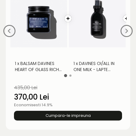
1 x BALSAM DAVINES
1 x DAVINES OI/ALL IN
1
HEART OF GLASS RICH -
ONE MILK - LAPTE
H
PENTRU PĂR BLOND
NUTRITIV PENTRU PĂR
S
B
435,00 Lei
370,00 Lei
Economisesti 14.9%
Cumpara-le impreuna