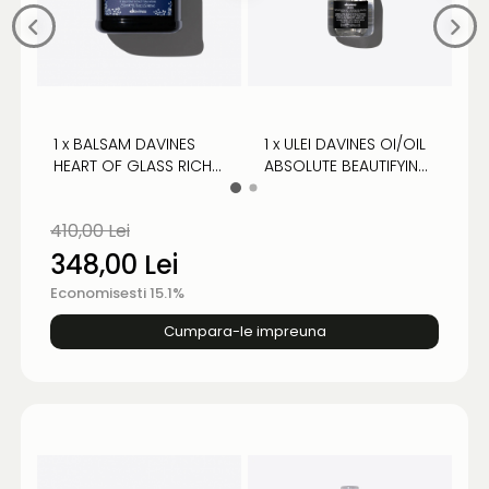
1 x BALSAM DAVINES
1 x ULEI DAVINES OI/OIL
1
HEART OF GLASS RICH -
ABSOLUTE BEAUTIFYING
H
PENTRU PĂR BLOND
POTION - ULEI PENTRU
S
PĂR PARFUMAT
B
410,00 Lei
348,00 Lei
Economisesti 15.1%
Cumpara-le impreuna