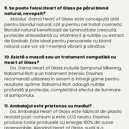
9. Se poate folosi Heart of Glass pe părul blond
natural, nevopsit?
Absolut. Gama Heart of Glass este concepută atât
pentru blondul natural, cât și pentru cel tratat cosmetic.
Blondul natural beneficiază de luminozitate crescută,
protecție antioxidantă cu Vitamina E și nutriție cu extract
de Baobab. Este ideal pentru persoanele cu blond
natural care vor să-l mențină vibrant și sănătos.
10. Există o mască sau un tratament compatibil cu
Heart of Glass?
Da. Gama Heart of Glass include Șamponul Silkening,
Balsamul Rich și un tratament intensiv. Davines
recomandă utilizarea în sistem a întregii game pentru
rezultate optime. Balsamul Rich adaugă nutriție
profundă și protecție, completând efectul de iluminare
al șamponului.
11. Ambalajul este prietenos cu mediul?
Da. Ambalajul Heart of Glass este fabricat din plastic
reciclat post-consum și este CO2 neutru. Davines
produce toate produsele cu energie 100% din surse
regenerabile. Alegând Heart of Glass, susții și o