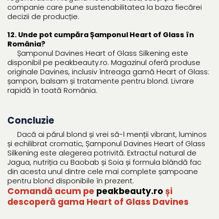
companie care pune sustenabilitatea la baza fiecărei
decizii de producție.
12. Unde pot cumpăra Șamponul Heart of Glass în
România?
Șamponul Davines Heart of Glass Silkening este
disponibil pe peakbeauty.ro. Magazinul oferă produse
originale Davines, inclusiv întreaga gamă Heart of Glass:
șampon, balsam și tratamente pentru blond. Livrare
rapidă în toată România.
Concluzie
Dacă ai părul blond și vrei să-l menții vibrant, luminos
și echilibrat cromatic, Șamponul Davines Heart of Glass
Silkening este alegerea potrivită. Extractul natural de
Jagua, nutriția cu Baobab și Soia și formula blândă fac
din acesta unul dintre cele mai complete șampoane
pentru blond disponibile în prezent.
Comandă acum pe
peakbeauty.ro
și
descoperă gama Heart of Glass Davines