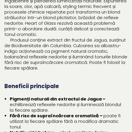
îngălbenire și pierderea luminozității naturale. Expunerea
la soare, clor, apă calcară, styling termic frecvent și
procesele chimice repetate pot transforma un blond
strălucitor într-un blond plictisitor, brăzdat de reflexe
nedorite. Heart of Glass rezolvă această problemă
printr-o abordare duală: curăță delicat și corectează
tonul cromatic.
Produsul conține extract din fructul de Jagua, susținut
de Biodiversitate din Columbia. Culoarea sa albastru-
indigo acționează ca pigment natural cromatic,
balansând reflexele nedorite și iluminând tonurile blonde
fără risc de supraîncărcare cromatică. Poate fi folosit la
fiecare spălare.
Beneficii principale
Pigmenți naturali din extractul de Jagua –
echilibrează reflexele nedorite și iluminează blondul
la fiecare spălare.
Fără risc de supraîncărcare cromatică –
poate fi
utilizat la fiecare spălare fără a modifica dramatic
tonul.