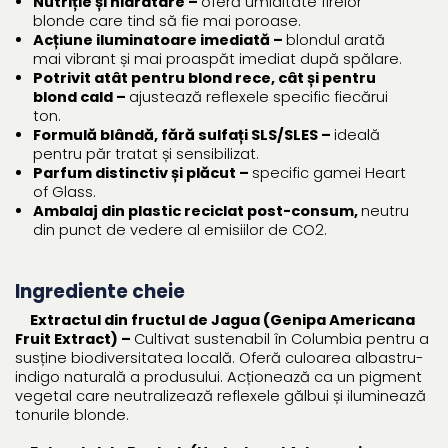
Nutriție și hidratare –
oferă umiditate firelor
blonde care tind să fie mai poroase.
Acțiune iluminatoare imediată –
blondul arată
mai vibrant și mai proaspăt imediat după spălare.
Potrivit atât pentru blond rece, cât și pentru
blond cald –
ajustează reflexele specific fiecărui
ton.
Formulă blândă, fără sulfați SLS/SLES –
ideală
pentru păr tratat și sensibilizat.
Parfum distinctiv și plăcut –
specific gamei Heart
of Glass.
Ambalaj din plastic reciclat post-consum,
neutru
din punct de vedere al emisiilor de CO2.
Ingrediente cheie
Extractul din fructul de Jagua (Genipa Americana
Fruit Extract) –
Cultivat sustenabil în Columbia pentru a
susține biodiversitatea locală. Oferă culoarea albastru-
indigo naturală a produsului. Acționează ca un pigment
vegetal care neutralizează reflexele gălbui și iluminează
tonurile blonde.