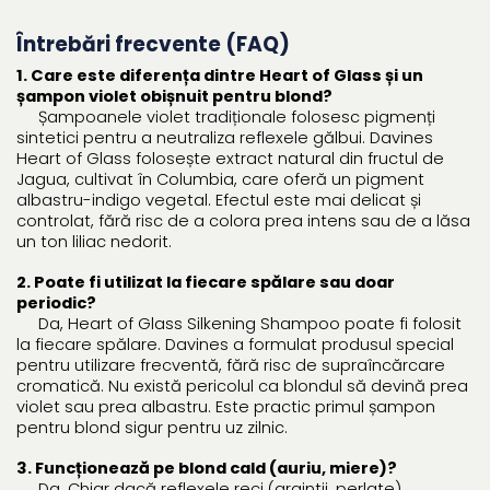
Întrebări frecvente (FAQ)
1. Care este diferența dintre Heart of Glass și un
șampon violet obișnuit pentru blond?
Șampoanele violet tradiționale folosesc pigmenți
sintetici pentru a neutraliza reflexele gălbui. Davines
Heart of Glass folosește extract natural din fructul de
Jagua, cultivat în Columbia, care oferă un pigment
albastru-indigo vegetal. Efectul este mai delicat și
controlat, fără risc de a colora prea intens sau de a lăsa
un ton liliac nedorit.
2. Poate fi utilizat la fiecare spălare sau doar
periodic?
Da, Heart of Glass Silkening Shampoo poate fi folosit
la fiecare spălare. Davines a formulat produsul special
pentru utilizare frecventă, fără risc de supraîncărcare
cromatică. Nu există pericolul ca blondul să devină prea
violet sau prea albastru. Este practic primul șampon
pentru blond sigur pentru uz zilnic.
3. Funcționează pe blond cald (auriu, miere)?
Da. Chiar dacă reflexele reci (argintii, perlate)