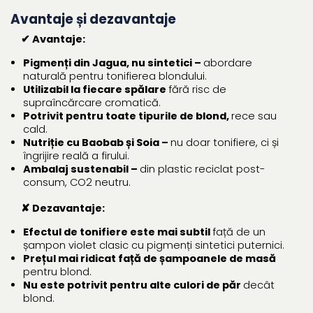
Avantaje și dezavantaje
✔ Avantaje:
Pigmenți din Jagua, nu sintetici –
abordare
naturală pentru tonifierea blondului.
Utilizabil la fiecare spălare
fără risc de
supraîncărcare cromatică.
Potrivit pentru toate tipurile de blond,
rece sau
cald.
Nutriție cu Baobab și Soia –
nu doar tonifiere, ci și
îngrijire reală a firului.
Ambalaj sustenabil –
din plastic reciclat post-
consum, CO2 neutru.
✘ Dezavantaje:
Efectul de tonifiere este mai subtil
față de un
șampon violet clasic cu pigmenți sintetici puternici.
Prețul mai ridicat față de șampoanele de masă
pentru blond.
Nu este potrivit pentru alte culori de păr
decât
blond.