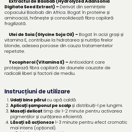
Extractul de Baobab (Hydrolyzed Adansonia
Digitata Seed Extract) –
Derivat din semințele
copacului Baobab din Africa. Bogat în proteine și
aminoacizi, hrănește și consolidează fibra capilară
fragilizată.
Ulei de Soia (Glycine Soja Oil) –
Bogat în acizi grași și
vitamina E, contribuie la hidratarea și nutriția firelor
blonde, adesea poroase din cauza tratamentelor
repetate.
Tocopherol (Vitamina E) –
Antioxidant care
protejează fibra capilară de daunele cauzate de
radicalii liberi și factorii de mediu.
Instrucțiuni de utilizare
Udați bine părul
cu apă caldă.
Aplicați șamponul pe scalp
și distribuiți-l pe lungimi.
Masați delicat
timp de 1-2 minute pentru activarea
pigmenților și curățarea eficientă.
Lăsați să acționeze
1-3 minute pentru efect cromatic
mai intens (opțional).