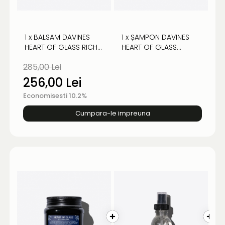
1 x BALSAM DAVINES
1 x ȘAMPON DAVINES
HEART OF GLASS RICH -
HEART OF GLASS
PENTRU PĂR BLOND
SILKENING - PENTRU PĂR
285,00 Lei
BLOND
256,00 Lei
Economisesti 10.2%
Cumpara-le impreuna