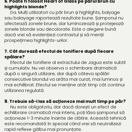
6. Poate fi folosit Heart of Glass pe părul brun cu
highlights blonde?
Da. Mulți utilizatori cu păr brun și highlights, balyage
sau balayage raportează rezultate bune. Șamponul nu
afectează zonele brune, dar luminozează și protejează
zonele blonde sau decolorate. Este o alegere bună
dacă vrei să evidențiezi contrastul și să menții
prospețimea highlights-urilor.
7. Cât durează efectul de tonifiere după fiecare
spălare?
Efectul de tonifiere al extractului de Jagua este subtil
și cumulativ. Nu vei observa o schimbare dramatică
după o singură utilizare, dar după câteva spălări
consecutive blondul va arăta mai curat, mai luminos și
mai echilibrat. Efectul se menține atât timp cât continui
utilizarea regulată.
8. Trebuie să-l las să acționeze mai mult timp pe păr?
Nu este obligatoriu, dar dacă dorești un efect de
echilibrare cromatică mai intens, poți lăsa șamponul să
acționeze 1-3 minute înainte de clătire. Această tehnică
este recomandată în special când vrei să neutralizezi
rapid reflexe gălbui mai pronunțate.