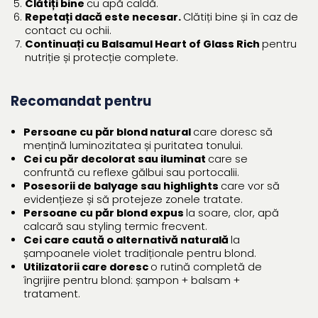
Clătiți bine
cu apă caldă.
Repetați dacă este necesar.
Clătiți bine și în caz de
contact cu ochii.
Continuați cu Balsamul Heart of Glass Rich
pentru
nutriție și protecție complete.
Recomandat pentru
Persoane cu păr blond natural
care doresc să
mențină luminozitatea și puritatea tonului.
Cei cu păr decolorat sau iluminat
care se
confruntă cu reflexe gălbui sau portocalii.
Posesorii de balyage sau highlights
care vor să
evidențieze și să protejeze zonele tratate.
Persoane cu păr blond expus
la soare, clor, apă
calcară sau styling termic frecvent.
Cei care caută o alternativă naturală
la
șampoanele violet tradiționale pentru blond.
Utilizatorii care doresc
o rutină completă de
îngrijire pentru blond: șampon + balsam +
tratament.