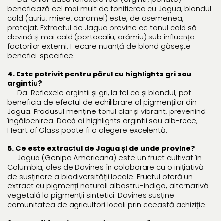
beneficiază cel mai mult de tonifierea cu Jagua, blondul
cald (auriu, miere, caramel) este, de asemenea,
protejat. Extractul de Jagua previne ca tonul cald să
devină și mai cald (portocaliu, arămiu) sub influența
factorilor externi. Fiecare nuanță de blond găsește
beneficii specifice.
4. Este potrivit pentru părul cu highlights gri sau
argintiu?
Da. Reflexele argintii și gri, la fel ca și blondul, pot
beneficia de efectul de echilibrare al pigmenților din
Jagua. Produsul menține tonul clar și vibrant, prevenind
îngălbenirea. Dacă ai highlights argintii sau alb-rece,
Heart of Glass poate fi o alegere excelentă.
5. Ce este extractul de Jagua și de unde provine?
Jagua (Genipa Americana) este un fruct cultivat în
Columbia, ales de Davines în colaborare cu o inițiativă
de susținere a biodiversității locale. Fructul oferă un
extract cu pigmenți naturali albastru-indigo, alternativă
vegetală la pigmenții sintetici. Davines susține
comunitatea de agricultori locali prin această achiziție.