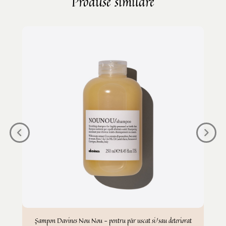
Produse similare
Șampon Davines Nou Nou - pentru păr uscat si/sau deteriorat